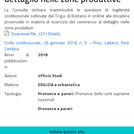
La Consulta dichiara inammissibili le questioni di legittimità
costituzionale sollevate dal T.r.g.a. di Bolzano in ordine alla disciplina
provinciale in materia di esercizio del commercio al dettaglio nelle
zone produttive
Download file
,
(271764kb)
Corte costituzionale, 26 gennaio 2018, n. 9 – Pres. Lattanzi, Red.
Cartabia
Anno di
2018
pubblicazion
e:
Autore:
Ufficio Studi
Materia:
EDILIZIA e urbanistica
Tipologia:
Pronunce e pareri
, Pronunce delle corti supreme
nazionali
Pronunce e pareri
Valuta questo sito
Valuta questo sito