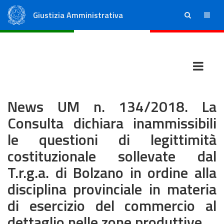
Giustizia Amministrativa
ricerca
menu
Consiglio di Stato
Tribunali Amministrativi Regionali
News UM n. 134/2018. La
Consulta dichiara inammissibili
le questioni di legittimità
costituzionale sollevate dal
T.r.g.a. di Bolzano in ordine alla
disciplina provinciale in materia
di esercizio del commercio al
dettaglio nelle zone produttive