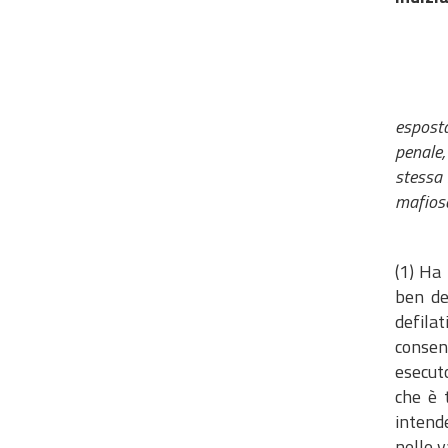
Ai fini
esposta
penale,
stessa 
mafiosa
(1) Ha 
ben de
defilat
consent
esecuto
che è 
intende
nelle v