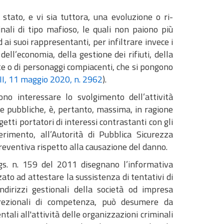
 stato, e vi sia tuttora, una evoluzione o ri-
nali di tipo mafioso, le quali non paiono più
 ai suoi rappresentanti, per infiltrare invece i
ell’economia, della gestione dei rifiuti, della
ate o di personaggi compiacenti, che si pongono
 III, 11 maggio 2020, n. 2962
).
ono interessare lo svolgimento dell’attività
e pubbliche, è, pertanto, massima, in ragione
getti portatori di interessi contrastanti con gli
erimento, all’Autorità di Pubblica Sicurezza
reventiva rispetto alla causazione del danno.
gs. n. 159 del 2011 disegnano l’informativa
to ad attestare la sussistenza di tentativi di
ndirizzi gestionali della società od impresa
screzionali di competenza, può desumere da
ali all'attività delle organizzazioni criminali