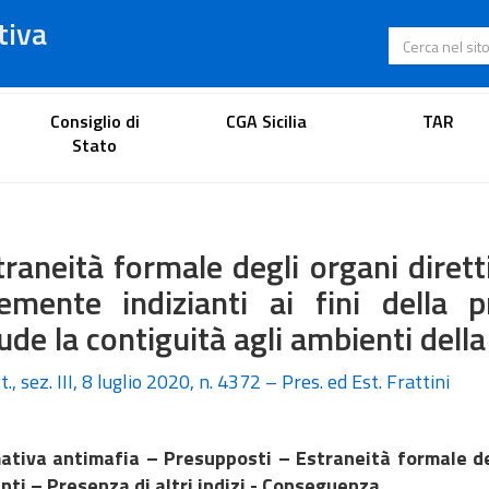
tiva
Cerca nel s
Portale dell'avvocato
Consiglio di
CGA Sicilia
TAR
Stato
traneità formale degli organi dirett
temente indizianti ai fini della 
ude la contiguità agli ambienti della
t., sez. III, 8 luglio 2020, n. 4372 – Pres. ed Est. Frattini
ativa antimafia – Presupposti – Estraneità formale deg
anti – Presenza di altri indizi - Conseguenza.