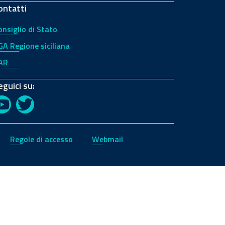
ontatti
onsiglio di Stato
GA Regione siciliana
AR
eguici su:
YouTube
Twitter
Regole di accesso
Webmail