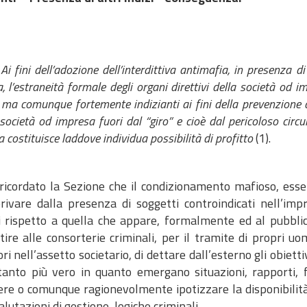
 dell’adozione dell’interdittiva antimafia, in presenza di pe
, l’estraneità formale degli organi direttivi della società od i
 ma comunque fortemente indizianti ai fini della prevenzione 
società od impresa fuori dal “giro” e cioè dal pericoloso circui
 costituisce laddove individua possibilità di profitto
(1).
ricordato la Sezione che il condizionamento mafioso, essenz
rivare dalla presenza di soggetti controindicati nell’imp
i rispetto a quella che appare, formalmente ed al pubblico,
ire alle consorterie criminali, per il tramite di propri uom
ri nell’assetto societario, di dettare dall’esterno gli obiettiv
tanto più vero in quanto emergano situazioni, rapporti, 
re o comunque ragionevolmente ipotizzare la disponibilità 
alutazioni di gestione, logiche criminali.