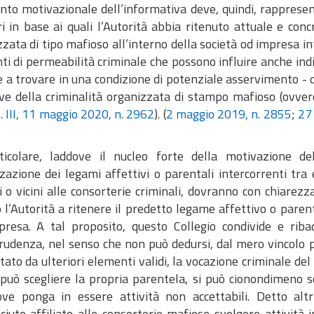
anto motivazionale dell’informativa deve, quindi, rappres
ri in base ai quali l’Autorità abbia ritenuto attuale e concre
zata di tipo mafioso all’interno della società od impresa i
i di permeabilità criminale che possono influire anche indi
e a trovare in una condizione di potenziale asservimento -
tive della criminalità organizzata di stampo mafioso (ovv
z. III, 11 maggio 2020, n. 2962
). (
2 maggio 2019, n. 2855
;
27
ticolare, laddove il nucleo forte della motivazione de
zzazione dei legami affettivi o parentali intercorrenti tra
ti o vicini alle consorterie criminali, dovranno con chiare
 l’Autorità a ritenere il predetto legame affettivo o paren
mpresa. A tal proposito, questo Collegio condivide e rib
prudenza, nel senso che non può dedursi, dal mero vincolo 
ato da ulteriori elementi validi, la vocazione criminale del
 può scegliere la propria parentela, si può cionondimeno sc
ove ponga in essere attività non accettabili. Detto al
ciuto affiliato alle consorterie mafiose svolgere attività 