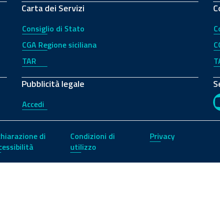
Carta dei Servizi
C
Consiglio di Stato
C
CGA Regione siciliana
C
TAR
T
Pubblicità legale
S
Accedi
chiarazione di
Condizioni di
Privacy
cessibilità
utilizzo