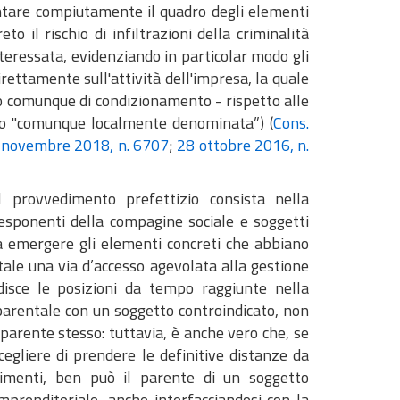
entare compiutamente il quadro degli elementi
to il rischio di infiltrazioni della criminalità
nteressata, evidenziando in particolar modo gli
rettamente sull'attività dell'impresa, la quale
 o comunque di condizionamento - rispetto alle
ero "comunque localmente denominata”) (
Cons.
 novembre 2018, n. 6707
;
28 ottobre 2016, n.
l provvedimento prefettizio consista nella
 esponenti della compagine sociale e soggetti
zza emergere gli elementi concreti che abbiano
tale una via d’accesso agevolata alla gestione
adisce le posizioni da tempo raggiunte nella
parentale con un soggetto controindicato, non
 parente stesso: tuttavia, è anche vero che, se
egliere di prendere le definitive distanze da
trimenti, ben può il parente di un soggetto
imprenditoriale, anche interfacciandosi con la