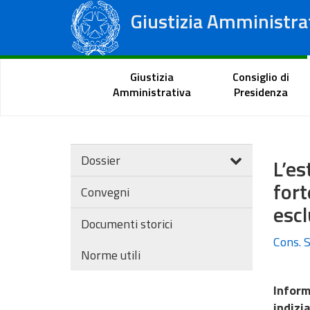
Giustizia Amministra
Consiglio di Stato
Tribunali Amministrativi Regionali
Portale del cittadino
Giustizia
Consiglio di
Amministrativa
Presidenza
Dossier
L’es
for
Convegni
escl
Documenti storici
Cons. S
Norme utili
Inform
indizi