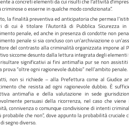
nte a concreti elementi da cui risulti che l'attività d'impre
à criminose o esserne in qualche modo condizionata”.
o, la finalità preventiva ed anticipatoria che permea l’istit
ori di cui è titolare l’Autorità di Pubblica Sicurezza 
mento penale, ed anche in presenza di condotte non penalme
mento penale si sia concluso con un’archiviazione o un’asso
tore del contrasto alla criminalità organizzata impone al P
ativo siccome desunto dalla lettura integrata degli elementi f
 risultare significativi ai fini antimafia pur se non assisti
a prova “oltre ogni ragionevole dubbio” nell’ambito penale.
atti, non si richiede – alla Prefettura come al Giudice 
cimento che resista ad ogni ragionevole dubbio. È sufficie
ittiva antimafia e della valutazione in sede giurisdizion
evolmente persuasi della ricorrenza, nel caso che viene in
ità, connivenza o comunque condivisione di intenti criminal
ù probabile che non”, dove appunto la probabilità cruciale ch
 di segno diverso.