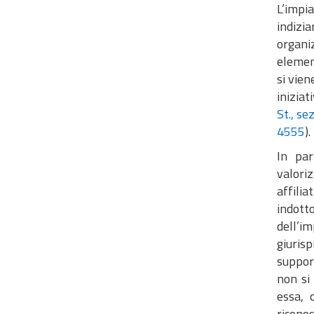
L’impi
indizia
organiz
element
si vien
inizia
St., se
4555
).
In par
valori
affilia
indotto
dell’i
giuris
support
non si
essa, 
riconos