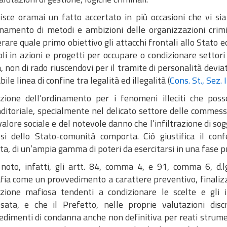
isce oramai un fatto accertato in più occasioni che vi sia
onamento di metodi e ambizioni delle organizzazioni crimi
rare quale primo obiettivo gli attacchi frontali allo Stato ed
li in azioni e progetti per occupare o condizionare settori d
a, non di rado riuscendovi per il tramite di personalità devi
abile linea di confine tra legalità ed illegalità (
Cons. St., Sez.
nzione dell’ordinamento per i fenomeni illeciti che poss
ditoriale, specialmente nel delicato settore delle commess
valore sociale e del notevole danno che l’infiltrazione di sog
ssi dello Stato-comunità comporta. Ciò giustifica il conf
a, di un’ampia gamma di poteri da esercitarsi in una fase p
noto, infatti, gli artt. 84, comma 4, e 91, comma 6, d.l
ia come un provvedimento a carattere preventivo, finalizza
razione mafiosa tendenti a condizionare le scelte e gli i
ssata, e che il Prefetto, nelle proprie valutazioni di
dimenti di condanna anche non definitiva per reati strument