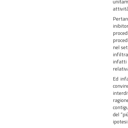
unitame
attivit
Pertant
inibit
procedi
procedi
nel set
infiltr
infatti
relativ
Ed inf
convin
interd
ragion
contigu
del “pi
ipotesi