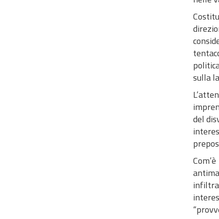
Costitu
direzi
conside
tentaco
politic
sulla l
L’atte
impren
del dis
intere
prepost
Com’è 
antimaf
infilt
intere
“provve