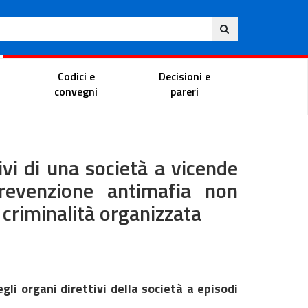
Ita
ito
Portale del magistrato
Codici e
Decisioni e
convegni
pareri
ivi di una società a vicende
prevenzione antimafia non
 criminalità organizzata
li organi direttivi della società a episodi