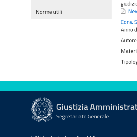
giudizi
New
Norme utili
Cons. S
Anno d
Autore
Materi
Tipolog
Valuta questo sito
Giustizia Amministra
Segretariato Generale