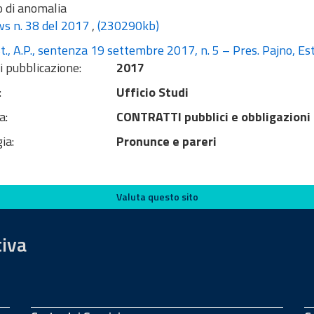
o di anomalia
s n. 38 del 2017
,
(230290kb)
t., A.P., sentenza 19 settembre 2017, n. 5 – Pres. Pajno, Es
i pubblicazione:
2017
:
Ufficio Studi
a:
CONTRATTI pubblici e obbligazioni
ia:
Pronunce e pareri
Valuta questo sito
tiva