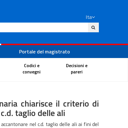
Ita
ito
Portale del magistrato
Codici e
Decisioni e
convegni
pareri
ia chiarisce il criterio di
.d. taglio delle ali
accantonare nel c.d. taglio delle ali ai fini del