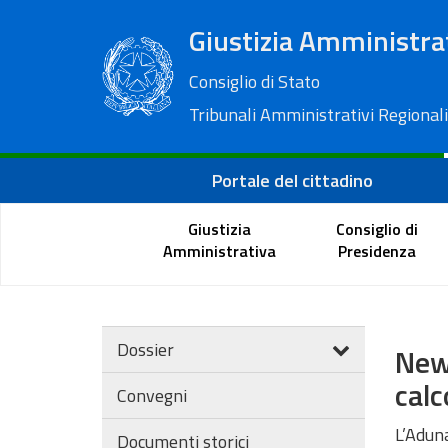
Giustizia Amministra
Consiglio di Stato
Tribunali Amministrativi Regionali
Portale del cittadino
Giustizia
Consiglio di
Amministrativa
Presidenza
Dossier
News
calc
Convegni
L’Aduna
Documenti storici