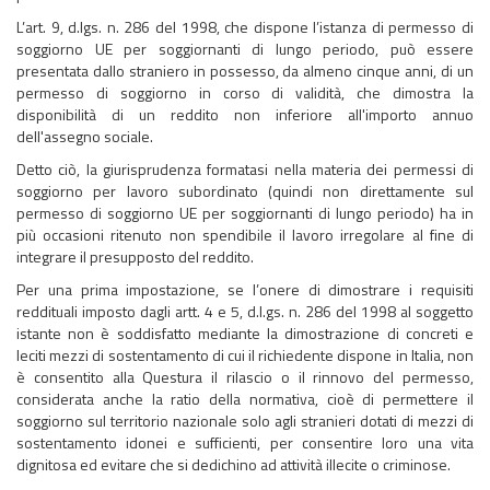
L’art. 9, d.lgs. n. 286 del 1998, che dispone l’istanza di permesso di
soggiorno UE per soggiornanti di lungo periodo, può essere
presentata dallo straniero in possesso, da almeno cinque anni, di un
permesso di soggiorno in corso di validità, che dimostra la
disponibilità di un reddito non inferiore all'importo annuo
dell'assegno sociale.
Detto ciò, la giurisprudenza formatasi nella materia dei permessi di
soggiorno per lavoro subordinato (quindi non direttamente sul
permesso di soggiorno UE per soggiornanti di lungo periodo) ha in
più occasioni ritenuto non spendibile il lavoro irregolare al fine di
integrare il presupposto del reddito.
Per una prima impostazione, se l’onere di dimostrare i requisiti
reddituali imposto dagli artt. 4 e 5, d.l.gs. n. 286 del 1998 al soggetto
istante non è soddisfatto mediante la dimostrazione di concreti e
leciti mezzi di sostentamento di cui il richiedente dispone in Italia, non
è consentito alla Questura il rilascio o il rinnovo del permesso,
considerata anche la ratio della normativa, cioè di permettere il
soggiorno sul territorio nazionale solo agli stranieri dotati di mezzi di
sostentamento idonei e sufficienti, per consentire loro una vita
dignitosa ed evitare che si dedichino ad attività illecite o criminose.