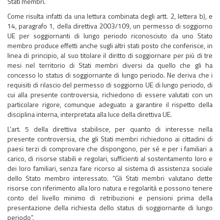
Stati membri.
Come risulta infatti da una lettura combinata degli artt. 2, lettera b), e
14, paragrafo 1, della direttiva 2003/109, un permesso di soggiorno
UE per soggiornanti di lungo periodo riconosciuto da uno Stato
membro produce effetti anche sugli altri stati posto che conferisce, in
linea di principio, al suo titolare il diritto di soggiornare per più di tre
mesi nel territorio di Stati membri diversi da quello che gli ha
concesso lo status di soggiornante di lungo periodo. Ne deriva che i
requisiti di rilascio del permesso di soggiorno UE di lungo periodo, di
cui alla presente controversia, richiedono di essere valutati con un
particolare rigore, comunque adeguato a garantire il rispetto della
disciplina interna, interpretata alla luce della direttiva UE.
L’art. 5 della direttiva stabilisce, per quanto di interesse nella
presente controversia, che gli Stati membri richiedono ai cittadini di
paesi terzi di comprovare che dispongono, per sé e per i familiari a
carico, di risorse stabili e regolari, sufficienti al sostentamento loro e
dei loro familiari, senza fare ricorso al sistema di assistenza sociale
dello Stato membro interessato. “Gli Stati membri valutano dette
risorse con riferimento alla loro natura e regolarità e possono tenere
conto del livello minimo di retribuzioni e pensioni prima della
presentazione della richiesta dello status di soggiornante di lungo
periodo”.