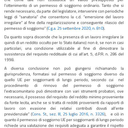
l’ottenimento di un permesso di soggiorno ordinario. Tanto che si
rende necessario, da parte del legislatore, intervenire con periodiche
leggi di “sanatoria” che consentono la c.d. “emersione del lavoro
irregolare” al fine della regolarizzazione e conseguente rilascio del
permesso di soggiorno” (
C.g.a. 25 settembre 2020, n. 810
).
Da quanto sopra discende che la presenza di un lavoro irregolare (e
quindi di un reddito occulto per lo Stato italiano) non è, se non in casi
particolari, una condizione utilizzabile al fine di dimostrare la
sussistenza del requisito reddituale di cui all’art. 5, d.P.R. n. 286 del
1998.
A diversa conclusione non può giungersi richiamando la
giurisprudenza, formatasi sul permesso di soggiorno diverso da
quello UE per soggiornanti di lungo periodo, secondo cui nel
procedimento di rinnovo del permesso di soggiorno
l'extracomunitario può dimostrare con vari strumenti probatori, ove
necessario, il possesso del requisito del reddito minimo proveniente
da fonte lecita, anche se si tratta di redditi provenienti da rapporti di
lavoro con evasione dei relativi contributi dovuti all'ente
previdenziale” (
Cons. St., sez. III, 25 luglio 2016, n. 3326
), e ciò in
quanto il permesso di soggiorno UE per soggiornanti di lungo periodo
richiede una valutazione dei requisiti adeguata a garantire il rispetto