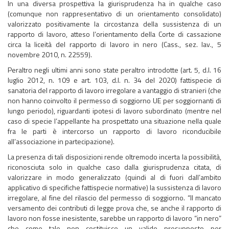
In una diversa prospettiva la giurisprudenza ha in qualche caso
(comunque non rappresentativo di un orientamento consolidato)
valorizzato positivamente la circostanza della sussistenza di un
rapporto di lavoro, atteso l’orientamento della Corte di cassazione
circa la liceità del rapporto di lavoro in nero (Cass., sez. lav., 5
novembre 2010, n. 22559).
Peraltro negli ultimi anni sono state peraltro introdotte (art. 5, d.l. 16
luglio 2012, n. 109 e art. 103, d.l. n. 34 del 2020) fattispecie di
sanatoria del rapporto di lavoro irregolare a vantaggio di stranieri (che
non hanno coinvolto il permesso di soggiorno UE per soggiornanti di
lungo periodo), riguardanti ipotesi di lavoro subordinato (mentre nel
caso di specie l’appellante ha prospettato una situazione nella quale
fra le parti è intercorso un rapporto di lavoro riconducibile
all’associazione in partecipazione).
La presenza di tali disposizioni rende oltremodo incerta la possibilità,
riconosciuta solo in qualche caso dalla giurisprudenza citata, di
valorizzare in modo generalizzato (quindi al di fuori dall’ambito
applicativo di specifiche fattispecie normative) la sussistenza di lavoro
irregolare, al fine del rilascio del permesso di soggiorno. “Il mancato
versamento dei contributi di legge prova che, se anche il rapporto di
lavoro non fosse inesistente, sarebbe un rapporto di lavoro “in nero”
che come tale non costituisce un valido presupposto per