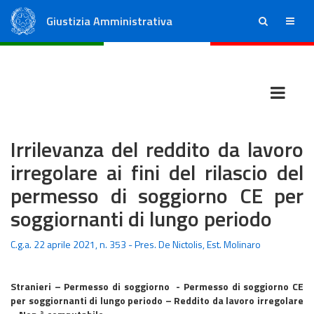
Giustizia Amministrativa
ricerca
menu
Consiglio di Stato
Tribunali Amministrativi Regionali
Irrilevanza del reddito da lavoro
irregolare ai fini del rilascio del
permesso di soggiorno CE per
soggiornanti di lungo periodo
C.g.a. 22 aprile 2021, n. 353 - Pres. De Nictolis, Est. Molinaro
Stranieri – Permesso di soggiorno - Permesso di soggiorno CE
per soggiornanti di lungo periodo – Reddito da lavoro irregolare