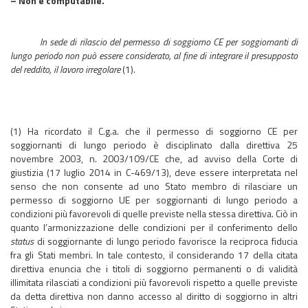
– Non è computabile.
In sede di rilascio del permesso di soggiorno CE per soggiornanti di
lungo periodo non può essere considerato, al fine di integrare il presupposto
del reddito, il lavoro irregolare
(1).
(1) Ha ricordato il C.g.a. che il permesso di soggiorno CE per
soggiornanti di lungo periodo è disciplinato dalla direttiva 25
novembre 2003, n. 2003/109/CE che, ad avviso della Corte di
giustizia (17 luglio 2014 in C-469/13), deve essere interpretata nel
senso che non consente ad uno Stato membro di rilasciare un
permesso di soggiorno UE per soggiornanti di lungo periodo a
condizioni più favorevoli di quelle previste nella stessa direttiva. Ciò in
quanto l’armonizzazione delle condizioni per il conferimento dello
status
di soggiornante di lungo periodo favorisce la reciproca fiducia
fra gli Stati membri. In tale contesto, il considerando 17 della citata
direttiva enuncia che i titoli di soggiorno permanenti o di validità
illimitata rilasciati a condizioni più favorevoli rispetto a quelle previste
da detta direttiva non danno accesso al diritto di soggiorno in altri