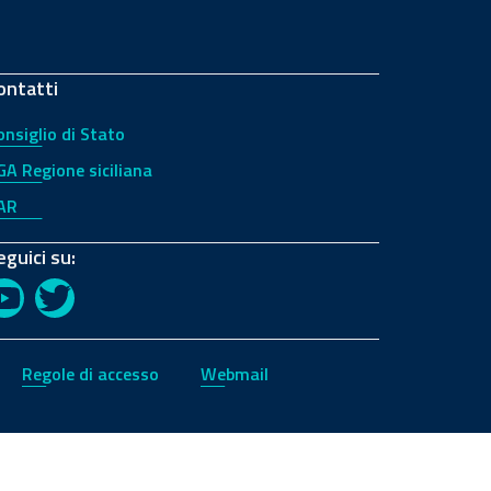
ontatti
onsiglio di Stato
GA Regione siciliana
AR
eguici su:
YouTube
Twitter
Regole di accesso
Webmail