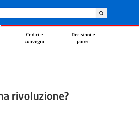
Ita
ito
Portale del magistrato
Codici e
Decisioni e
convegni
pareri
una rivoluzione?