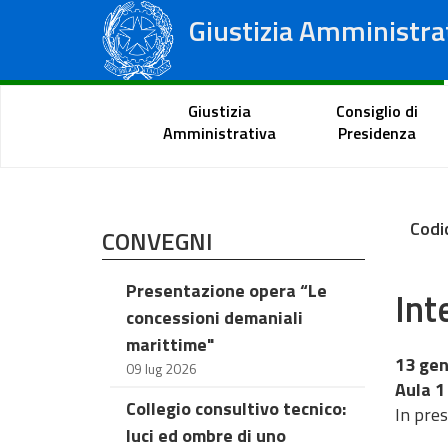
Giustizia Amministra
Consiglio di Stato
Tribunali Amministrativi Regionali
Portale del cittadino
Giustizia
Consiglio di
Amministrativa
Presidenza
Codi
CONVEGNI
Presentazione opera “Le
Int
concessioni demaniali
marittime"
13 gen
09 lug 2026
Aula 1
Collegio consultivo tecnico:
In pre
luci ed ombre di uno