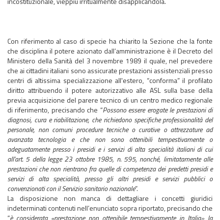
incostituzionale, vieppiù irritualmente disapplicandola.
Con riferimento al caso di specie ha chiarito la Sezione che la fonte
che disciplina il potere azionato dall’amministrazione è il Decreto del
Ministero della Sanità del 3 novembre 1989 il quale, nel prevedere
che ai cittadini italiani sono assicurate prestazioni assistenziali presso
centri di altissima specializzazione all'estero, “conforma” il profilato
diritto attribuendo il potere autorizzativo alle ASL sulla base della
previa acquisizione del parere tecnico di un centro medico regionale
di riferimento, precisando che “
Possono essere erogate le prestazioni di
diagnosi, cura e riabilitazione, che richiedono specifiche professionalità del
personale, non comuni procedure tecniche o curative o attrezzature ad
avanzata tecnologia e che non sono ottenibili tempestivamente o
adeguatamente presso i presidi e i servizi di alta specialità italiani di cui
all'art. 5 della legge 23 ottobre 1985, n. 595, nonché, limitatamente alle
prestazioni che non rientrano fra quelle di competenza dei predetti presidi e
servizi di alta specialità, presso gli altri presidi e servizi pubblici o
convenzionati con il Servizio sanitario nazionale
”.
La disposizione non manca di dettagliare i concetti giuridici
indeterminati contenuti nell’enunciato sopra riportato, precisando che
“
è considerata «prestazione non ottenibile tempestivamente in Italia» la