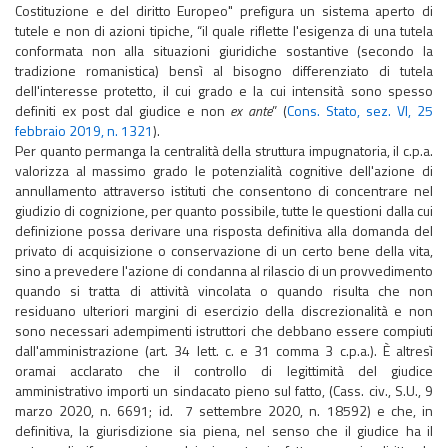
Costituzione e del diritto Europeo" prefigura un sistema aperto di
tutele e non di azioni tipiche, “il quale riflette l'esigenza di una tutela
conformata non alla situazioni giuridiche sostantive (secondo la
tradizione romanistica) bensì al bisogno differenziato di tutela
dell'interesse protetto, il cui grado e la cui intensità sono spesso
definiti ex post dal giudice e non
ex ante
” (
Cons. Stato, sez. VI, 25
febbraio 2019, n. 1321
).
Per quanto permanga la centralità della struttura impugnatoria, il c.p.a.
valorizza al massimo grado le potenzialità cognitive dell'azione di
annullamento attraverso istituti che consentono di concentrare nel
giudizio di cognizione, per quanto possibile, tutte le questioni dalla cui
definizione possa derivare una risposta definitiva alla domanda del
privato di acquisizione o conservazione di un certo bene della vita,
sino a prevedere l'azione di condanna al rilascio di un provvedimento
quando si tratta di attività vincolata o quando risulta che non
residuano ulteriori margini di esercizio della discrezionalità e non
sono necessari adempimenti istruttori che debbano essere compiuti
dall'amministrazione (art. 34 lett. c. e 31 comma 3 c.p.a.). È altresì
oramai acclarato che il controllo di legittimità del giudice
amministrativo importi un sindacato pieno sul fatto, (Cass. civ., S.U., 9
marzo 2020, n. 6691; id. 7 settembre 2020, n. 18592) e che, in
definitiva, la giurisdizione sia piena, nel senso che il giudice ha il