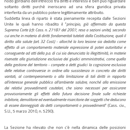
nodo gordiano dell’intreccio tra diritti e interessi e ben può riguardare
soltanto diritti purchè ineriscano ad una sfera giuridica privata
interferita da un pubblico potere legittimamente attribuito.
Suddetta linea di riparto è stata pienamente recepita dalle Sezioni
Unite le quali hanno ribadito il "
principio, già affermato da questa
Suprema Corte (cfr. Cass. n. 27187 del 2007, resa a sezioni unite), secondo
cui anche in materia di diritti fondamentali tutelati dalla Costituzione, quali il
diritto alla salute (art. 32 Cost.) - allorché la loro lesione sia dedotta come
effetto di un comportamento materiale espressione di poteri autoritativi e
conseguente ad atti della p.a. di cui sia denunciata la illegittimità, in materie
riservate alla giurisdizione esclusiva dei giudici amministrativi, come quella
della gestione del territorio - compete a detti giudici la cognizione esclusiva
delle relative controversie in ordine alla sussistenza in concreto dei diritti
vantati, al contemperamento o alla limitazione di tali diritti in rapporto
all'interesse generale pubblico all'ambiente salubre, nonché alla emissione
dei relativi provvedimenti cautelari, che siano necessari per assicurare
provvisoriamente gli effetti della futura decisione finale sulle richieste
inibitorie, demolitorie ed eventualmente risarcitorie dei soggetti che deducono
di essere danneggiati da detti comportamenti o provvedimenti
" (Cass. civ.,
S.U., 5 marzo 2010, n. 5290).
La Sezione ha rilevato che non c’è nella dinamica delle posizioni