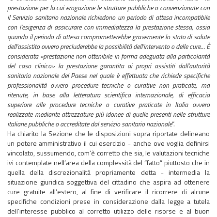
prestazione per la cui erogazione le strutture pubbliche o convenzionate con
il Servizio sanitario nazionale richiedono un periodo di attesa incompatibile
con l'esigenza di assicurare con immediatezza la prestazione stessa, ossia
quando il periodo di attesa comprometterebbe gravemente lo stato di salute
dell'assistito ovvero precluderebbe la possibilità dell'intervento o delle cure… È
considerata «prestazione non ottenibile in forma adeguata alla particolarità
del caso clinico» la prestazione garantita ai propri assistiti dall'autorità
sanitaria nazionale del Paese nel quale è effettuata che richiede specifiche
professionalità ovvero procedure tecniche o curative non praticate, ma
ritenute, in base alla letteratura scientifica internazionale, di efficacia
superiore alle procedure tecniche o curative praticate in Italia ovvero
realizzate mediante attrezzature più idonee di quelle presenti nelle strutture
italiane pubbliche o accreditate dal servizio sanitario nazionale
”.
Ha chiarito la Sezione che le disposizioni sopra riportate delineano
un potere amministrativo il cui esercizio - anche ove voglia definirsi
vincolato, sussumendo, com’è corretto che sia, le valutazioni tecniche
ivi contemplate nell’area della complessità del “fatto” piuttosto che in
quella della discrezionalità propriamente detta - intermedia la
situazione giuridica soggettiva del cittadino che aspira ad ottenere
cure gratuite all’estero, al fine di verificare il ricorrere di alcune
specifiche condizioni prese in considerazione dalla legge a tutela
dell’interesse pubblico al corretto utilizzo delle risorse e al buon