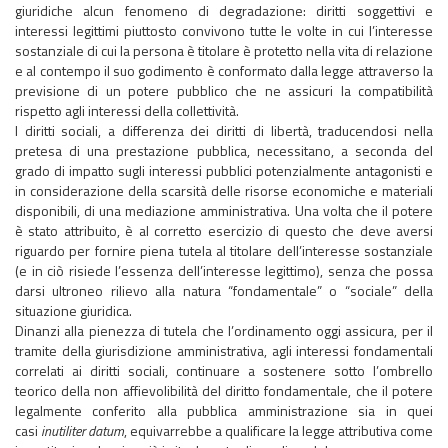
giuridiche alcun fenomeno di degradazione: diritti soggettivi e
interessi legittimi piuttosto convivono tutte le volte in cui l’interesse
sostanziale di cui la persona è titolare è protetto nella vita di relazione
e al contempo il suo godimento è conformato dalla legge attraverso la
previsione di un potere pubblico che ne assicuri la compatibilità
rispetto agli interessi della collettività.
I diritti sociali, a differenza dei diritti di libertà, traducendosi nella
pretesa di una prestazione pubblica, necessitano, a seconda del
grado di impatto sugli interessi pubblici potenzialmente antagonisti e
in considerazione della scarsità delle risorse economiche e materiali
disponibili, di una mediazione amministrativa. Una volta che il potere
è stato attribuito, è al corretto esercizio di questo che deve aversi
riguardo per fornire piena tutela al titolare dell’interesse sostanziale
(e in ciò risiede l’essenza dell’interesse legittimo), senza che possa
darsi ultroneo rilievo alla natura “fondamentale” o “sociale” della
situazione giuridica.
Dinanzi alla pienezza di tutela che l’ordinamento oggi assicura, per il
tramite della giurisdizione amministrativa, agli interessi fondamentali
correlati ai diritti sociali, continuare a sostenere sotto l’ombrello
teorico della non affievolibilità del diritto fondamentale, che il potere
legalmente conferito alla pubblica amministrazione sia in quei
casi
inutiliter datum
, equivarrebbe a qualificare la legge attributiva come