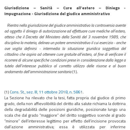
Giurisdizione – Sanità – Cure all’estero – Diniego -
Impugnazione - Giurisdizione del giudice amministrativo
Rientra nella giurisdizione del giudice amministrativo la controversia avente
ad oggetto il diniego di autorizzazione ad effettuare cure mediche all’estero,
atteso che il Decreto del Ministero della Sanità del 3 novembre 1989, che
disciplina la materia, delinea un potere amministrativo il cui esercizio - anche
ove voglia definirsi - intermedia la situazione giuridica soggettiva del
cittadino che aspira ad ottenere cure gratuite all’estero, al fine di verificare il
ricorrere di alcune specifiche condizioni prese in considerazione dalla legge a
tutela dell’interesse pubblico al corretto utilizzo delle risorse e al buon
andamento dell’amministrazione sanitaria
(1).
(1)
Cons. St., sez. III, 11 ottobre 2018, n. 5861
.
La Sezione ha rilevato che la tesi, fatta propria dal giudice di primo
grado, della non affievolibilità del diritto alla salute richiama la dottrina
della degradabilità delle posizioni giuridiche, posizionate lungo una
scala che dal grado “maggiore” del diritto soggettivo scende al grado
“minore” dell’interesse legittimo per effetto dell’incisione provocata
dall’azione amministrativa; essa è utilizzata per inferirne