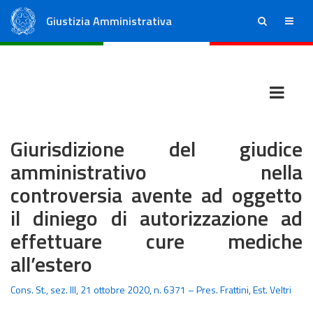
Giustizia Amministrativa
ricerca
menu
Consiglio di Stato
Tribunali Amministrativi Regionali
Giurisdizione del giudice
amministrativo nella
controversia avente ad oggetto
il diniego di autorizzazione ad
effettuare cure mediche
all’estero
Cons. St., sez. III, 21 ottobre 2020, n. 6371 – Pres. Frattini, Est. Veltri