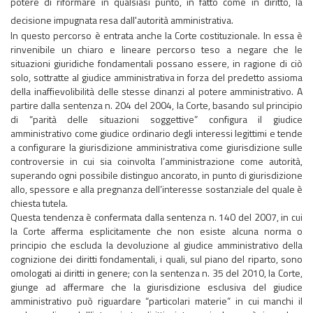
potere di riformare in qualsiasi punto, in fatto come in diritto, la
decisione impugnata resa dall'autorità amministrativa.
In questo percorso è entrata anche la Corte costituzionale. In essa è
rinvenibile un chiaro e lineare percorso teso a negare che le
situazioni giuridiche fondamentali possano essere, in ragione di ciò
solo, sottratte al giudice amministrativa in forza del predetto assioma
della inaffievolibilità delle stesse dinanzi al potere amministrativo. A
partire dalla sentenza n. 204 del 2004, la Corte, basando sul principio
di “parità delle situazioni soggettive” configura il giudice
amministrativo come giudice ordinario degli interessi legittimi e tende
a configurare la giurisdizione amministrativa come giurisdizione sulle
controversie in cui sia coinvolta l’amministrazione come autorità,
superando ogni possibile distinguo ancorato, in punto di giurisdizione
allo, spessore e alla pregnanza dell’interesse sostanziale del quale è
chiesta tutela.
Questa tendenza è confermata dalla sentenza n. 140 del 2007, in cui
la Corte afferma esplicitamente che non esiste alcuna norma o
principio che escluda la devoluzione al giudice amministrativo della
cognizione dei diritti fondamentali, i quali, sul piano del riparto, sono
omologati ai diritti in genere; con la sentenza n. 35 del 2010, la Corte,
giunge ad affermare che la giurisdizione esclusiva del giudice
amministrativo può riguardare “particolari materie” in cui manchi il