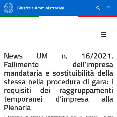
Giustizia Amministrativa
ricerca
menu
Consiglio di Stato
Tribunali Amministrativi Regionali
News UM n. 16/2021.
Fallimento dell’impresa
mandataria e sostituibilità della
stessa nella procedura di gara: i
requisiti dei raggruppamenti
temporanei d’impresa alla
Plenaria
Il Consiglio di giustizia amministrativa per la Regione Siciliana