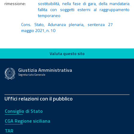
rimessione:
sostituibilità, nella fase di gara, della mandataria
fallita con soggetti esterni al raggruppamento
temporaneo
Cons. Stato, Adunanza plenaria, sentenza 27
maggio 2021, n. 10
Valuta questo sito
Valuta questo sito
Giustizia Amministrativa
Segretariato Generale
Uffici relazioni con il pubblico
Consiglio di Stato
CGA Regione siciliana
TAR