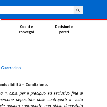
Ita
ito
Portale del magistrato
Codici e
Decisioni e
convegni
pareri
. Guarracino
issibilità – Condizione.
 1, c.p.a. per il precipuo ed esclusivo fine di
emorie depositate dalle controparti in vista
bile qualora controparte non abbia depositato