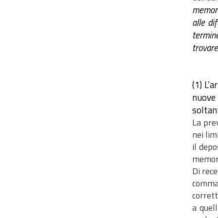
memoria
alle di
termin
trovare
(1)
L’a
nuove 
soltan
La prev
nei lim
il depo
memori
Di rece
comma 1
corrett
a quell