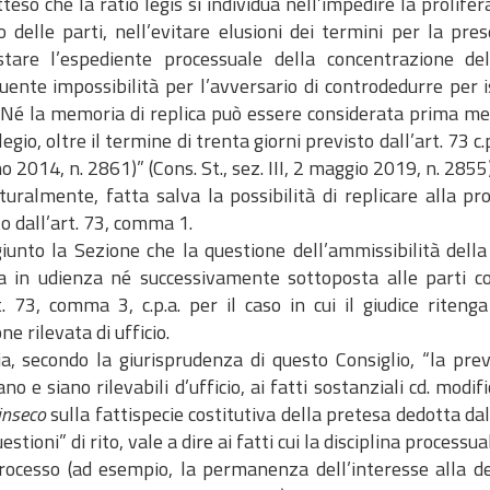
atteso che la ratio legis si individua nell’impedire la prolifer
io delle parti, nell’evitare elusioni dei termini per la pr
stare l’espediente processuale della concentrazione de
ente impossibilità per l’avversario di controdedurre per is
 Né la memoria di replica può essere considerata prima me
legio, oltre il termine di trenta giorni previsto dall’art. 73 c.
o 2014, n. 2861)” (Cons. St., sez. III, 2 maggio 2019, n. 2855)
aturalmente, fatta salva la possibilità di replicare alla 
o dall’art. 73, comma 1.
iunto la Sezione che la questione dell’ammissibilità della
ta in udienza né successivamente sottoposta alle parti c
rt. 73, comma 3, c.p.a. per il caso in cui il giudice rite
ne rilevata di ufficio.
a, secondo la giurisprudenza di questo Consiglio, “la prev
o e siano rilevabili d’ufficio, ai fatti sostanziali cd. modific
inseco
sulla fattispecie costitutiva della pretesa dedotta dal 
uestioni” di rito, vale a dire ai fatti cui la disciplina proces
rocesso (ad esempio, la permanenza dell’interesse alla deci