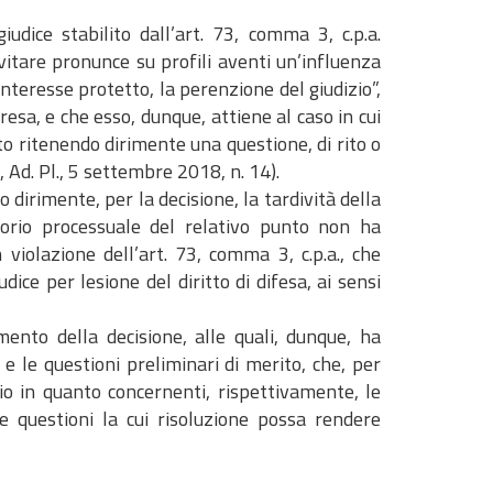
udice stabilito dall’art. 73, comma 3, c.p.a.
vitare pronunce su profili aventi un’influenza
l’interesse protetto, la perenzione del giudizio”,
resa, e che esso, dunque, attiene al caso in cui
to ritenendo dirimente una questione, di rito o
 Ad. Pl., 5 settembre 2018, n. 14).
o dirimente, per la decisione, la tardività della
torio processuale del relativo punto non ha
violazione dell’art. 73, comma 3, c.p.a., che
ce per lesione del diritto di difesa, ai sensi
ento della decisione, alle quali, dunque, ha
 e le questioni preliminari di merito, che, per
io in quanto concernenti, rispettivamente, le
le questioni la cui risoluzione possa rendere