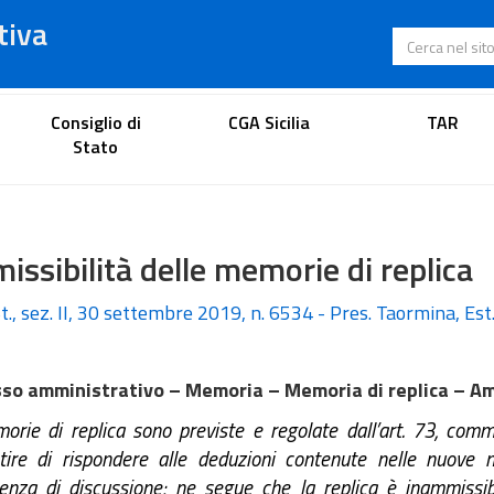
tiva
Cerca nel s
Portale dell'avvocato
Consiglio di
CGA Sicilia
TAR
Stato
ssibilità delle memorie di replica
t., sez. II, 30 settembre 2019, n. 6534 - Pres. Taormina, Est
so amministrativo – Memoria – Memoria di replica – Amm
rie di replica sono previste e regolate dall’art. 73, comma
tire di rispondere alle deduzioni contenute nelle nuove m
dienza di discussione; ne segue che la replica è inammissi