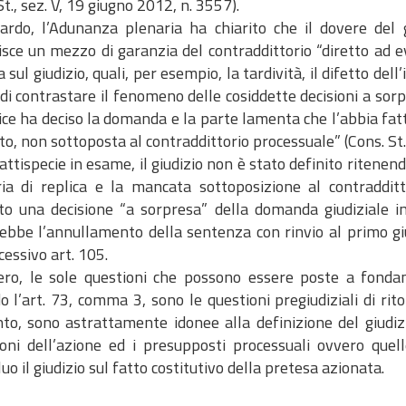
St., sez. V, 19 giugno 2012, n. 3557).
uardo, l’Adunanza plenaria ha chiarito che il dovere del gi
isce un mezzo di garanzia del contraddittorio “diretto ad e
a sul giudizio, quali, per esempio, la tardività, il difetto del
 di contrastare il fenomeno delle cosiddette decisioni a sorp
dice ha deciso la domanda e la parte lamenta che l’abbia fat
to, non sottoposta al contraddittorio processuale” (Cons. St.,
attispecie in esame, il giudizio non è stato definito ritenend
a di replica e la mancata sottoposizione al contraddit
to una decisione “a sorpresa” della domanda giudiziale in 
bbe l’annullamento della sentenza con rinvio al primo giudi
cessivo art. 105.
ero, le sole questioni che possono essere poste a fondam
o l’art. 73, comma 3, sono le questioni pregiudiziali di rito
nto, sono astrattamente idonee alla definizione del giudiz
ioni dell’azione ed i presupposti processuali ovvero quel
uo il giudizio sul fatto costitutivo della pretesa azionata.