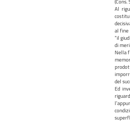
(Cons. 
Al rig
costitu
decisiv
al fine
“il giu
di meri
Nella f
memori
prodot
imporre
del suc
Ed inv
riguard
l’appu
condiz
superfl