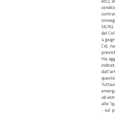
ecc.), 
condic
contra
consegu
5676).
del Col
4 giugn
Ciò, n
previst
Ha agg
indica
dall’a
questio
Tuttavi
emergan
ab extr
alle “q
- sul p