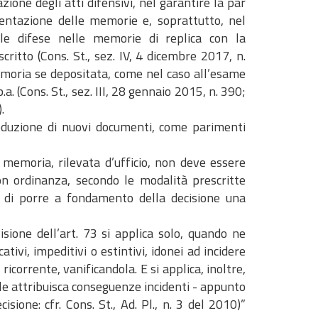
azione degli atti difensivi, nel garantire la par
esentazione delle memorie e, soprattutto, nel
lle difese nelle memorie di replica con la
critto (Cons. St., sez. IV, 4 dicembre 2017, n.
moria se depositata, come nel caso all’esame
p.a. (Cons. St., sez. III, 28 gennaio 2015, n. 390;
.
produzione di nuovi documenti, come parimenti
 memoria, rilevata d’ufficio, non deve essere
on ordinanza, secondo le modalità prescritte
nga di porre a fondamento della decisione una
isione dell’art. 73 si applica solo, quando ne
ativi, impeditivi o estintivi, idonei ad incidere
ricorrente, vanificandola. E si applica, inoltre,
suale attribuisca conseguenze incidenti - appunto
sione: cfr. Cons. St., Ad. Pl., n. 3 del 2010)”