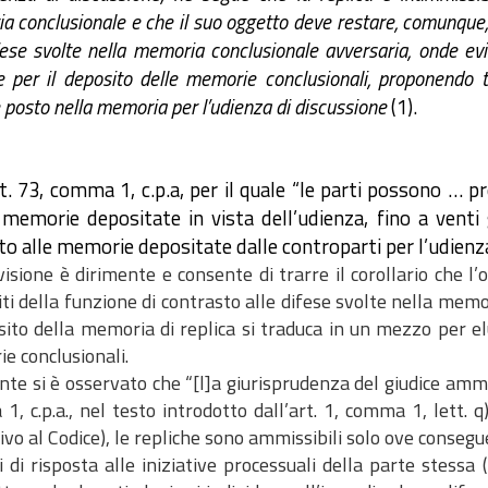
 conclusionale e che il suo oggetto deve restare, comunque, c
fese svolte nella memoria conclusionale avversaria, onde ev
e per il deposito delle memorie conclusionali, proponendo
 posto nella memoria per l’udienza di discussione
(1).
rt. 73, comma 1, c.p.a, per il quale “le parti possono … p
memorie depositate in vista dell’udienza, fino a venti 
to alle memorie depositate dalle controparti per l’udienza
isione è dirimente e consente di trarre il corollario che l
iti della funzione di contrasto alle difese svolte nella mem
sito della memoria di replica si traduca in un mezzo per el
e conclusionali.
nte si è osservato che “[l]a giurisprudenza del giudice ammin
, c.p.a., nel testo introdotto dall’art. 1, comma 1, lett. 
ivo al Codice), le repliche sono ammissibili solo ove consegue
i di risposta alle iniziative processuali della parte stessa