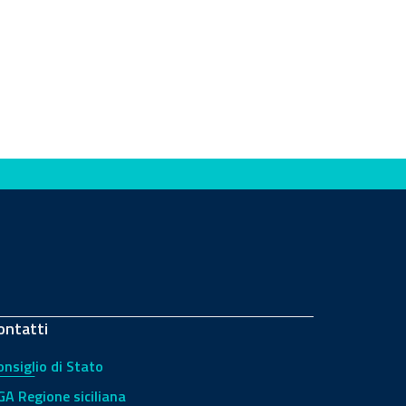
ontatti
onsiglio di Stato
GA Regione siciliana