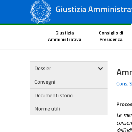
Giustizia Amministra
Consiglio di Stato
Tribunali Amministrativi Regionali
Portale del cittadino
Giustizia
Consiglio di
Amministrativa
Presidenza
Dossier
Ammi
Convegni
Cons. S
Documenti storici
Proces
Norme utili
Le memo
consen
dell’u