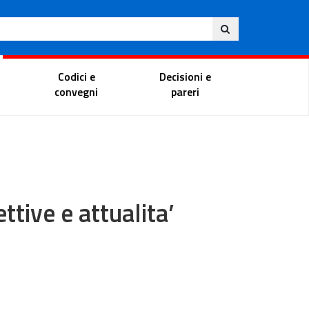
Ita
ito
Portale del magistrato
Codici e
Decisioni e
convegni
pareri
ttive e attualita’