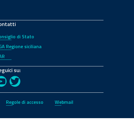
ontatti
onsiglio di Stato
GA Regione siciliana
AR
eguici su:
YouTube
Twitter
Regole di accesso
Webmail