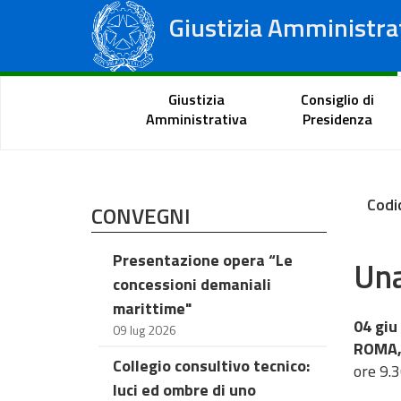
Giustizia Amministra
Consiglio di Stato
Tribunali Amministrativi Regionali
Portale del cittadino
Giustizia
Consiglio di
Amministrativa
Presidenza
Codi
CONVEGNI
Presentazione opera “Le
Una
concessioni demaniali
marittime"
04 giu
09 lug 2026
ROMA, 
Collegio consultivo tecnico:
ore 9.
luci ed ombre di uno