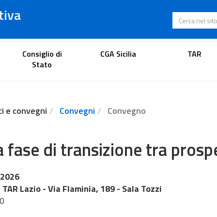
tiva
Cerca nel s
Portale dell'avvocato
Consiglio di
CGA Sicilia
TAR
Stato
ci e convegni
Convegni
Convegno
 fase di transizione tra prospe
 2026
TAR Lazio - Via Flaminia, 189 - Sala Tozzi
30