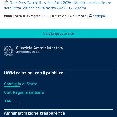
Decr. Pres. Bucchi, Sez. III, n. 8 del 2025 - Modifica orario udienze
della Terza Sezione dal 26 marzo 2025
,
(173792kb)
Pubblicato il
05 marzo 2025 |
A cura del TAR Firenze
|
Stampa
Valuta questo sito
Valuta questo sito
Giustizia Amministrativa
Segretariato Generale
Uffici relazioni con il pubblico
Consiglio di Stato
CGA Regione siciliana
TAR
Amministrazione trasparente