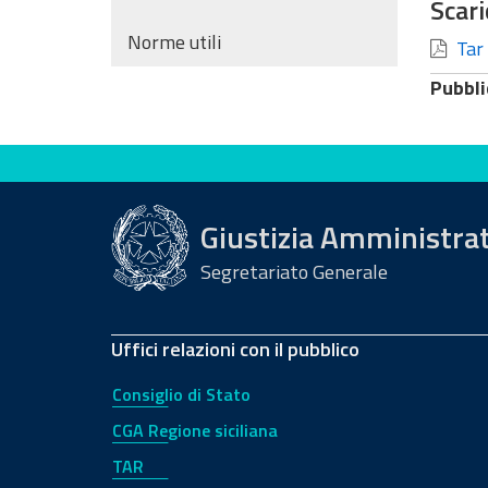
Scari
Norme utili
Tar 
Pubbli
Valuta questo sito
Giustizia Amministra
Segretariato Generale
Uffici relazioni con il pubblico
Consiglio di Stato
CGA Regione siciliana
TAR