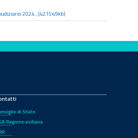
iudiziario 2024
,
(421549kb)
a
ontatti
onsiglio di Stato
GA Regione siciliana
AR