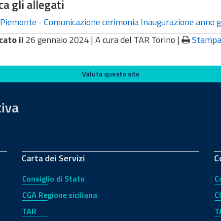
ca gli allegati
Piemonte - Comunicazione cerimonia Inaugurazione anno g
cato il
26 gennaio 2024 |
A cura del TAR Torino
|
Stamp
Valuta questo sito
tiva
Carta dei Servizi
C
Consiglio di Stato
C
CGA Regione siciliana
C
TAR
T