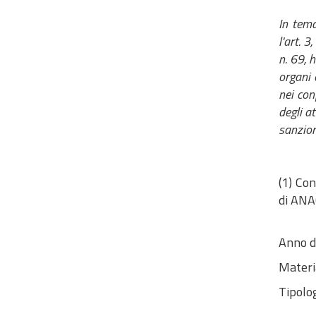
In tema
l'art. 
n. 69, h
organi 
nei con
degli a
sanzion
(1) Con
di ANAC
Anno d
Materi
Tipolog