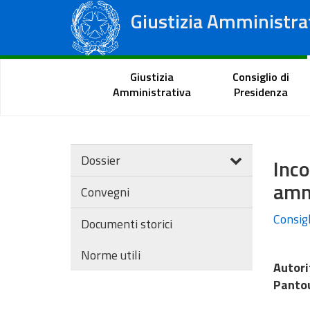
Giustizia Amministra
Consiglio di Stato
Tribunali Amministrativi Regionali
Portale del cittadino
Giustizia
Consiglio di
Amministrativa
Presidenza
Dossier
Inc
amm
Convegni
Consigl
Documenti storici
Norme utili
Autori
Pantou