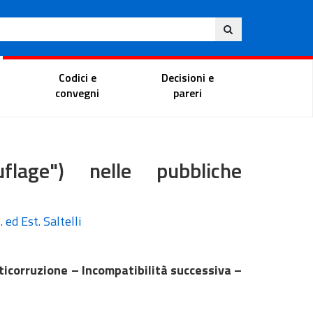
Ita
ito
Portale del magistrato
Codici e
Decisioni e
convegni
pareri
uflage") nelle pubbliche
 ed Est. Saltelli
ticorruzione – Incompatibilità successiva –