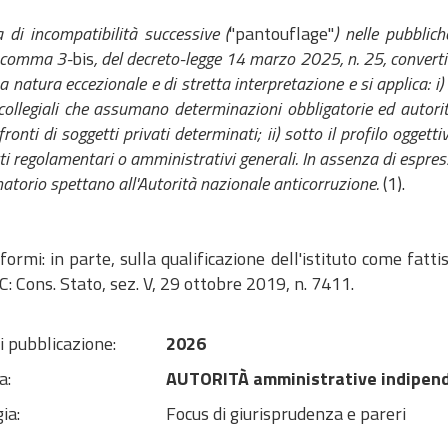
 di incompatibilità successive (
"pantouflage"
) nelle pubblic
3, comma 3-
bis
, del decreto-legge 14 marzo 2025, n. 25, converti
a natura eccezionale e di stretta interpretazione e si applica: i) 
collegiali che assumano determinazioni obbligatorie ed autoritat
fronti di soggetti privati determinati; ii) sotto il profilo oggett
tti regolamentari o amministrativi generali. In assenza di espres
atorio spettano all'Autorità nazionale anticorruzione.
(1).
formi: in parte, sulla qualificazione dell'istituto come fatt
: Cons. Stato, sez. V, 29 ottobre 2019, n. 7411.
i pubblicazione:
2026
a:
AUTORITÀ amministrative indipen
ia:
Focus di giurisprudenza e pareri