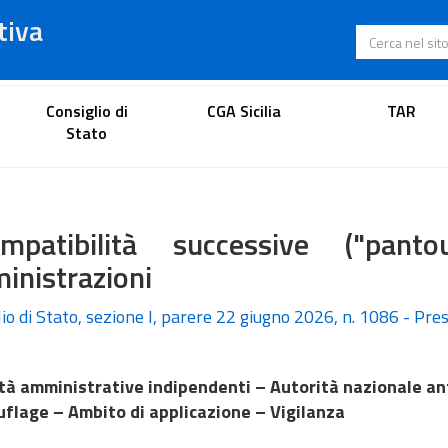
tiva
Cerca nel s
Portale dell'avvocato
Consiglio di
CGA Sicilia
TAR
Stato
ompatibilità successive ("panto
inistrazioni
io di Stato, sezione I, parere 22 giugno 2026, n. 1086 - Pres.
tà amministrative indipendenti – Autorità nazionale an
flage – Ambito di applicazione – Vigilanza