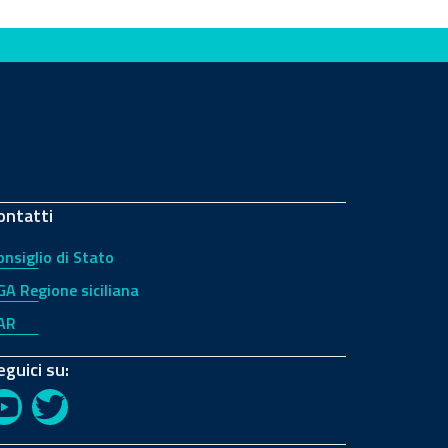
ontatti
onsiglio di Stato
GA Regione siciliana
AR
eguici su:
YouTube
Twitter