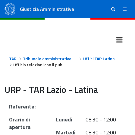
Giustizia Amministrativa
ricerca
menu
Consiglio di Stato
Tribunali Amministrativi Regionali
TAR
Tribunale amministrativo regionale per il Lazio - Latina
Uffici TAR Latina
Ufficio relazioni con il pubblico
URP - TAR Lazio - Latina
Referente:
Orario di
Lunedì
08:30 - 12:00
apertura
Martedì
08:30 - 12:00