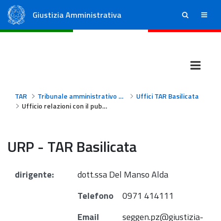
Giustizia Amministrativa
ricerca
menu
Consiglio di Stato
Tribunali Amministrativi Regionali
TAR
Tribunale amministrativo regionale per la Basilicata
Uffici TAR Basilicata
Ufficio relazioni con il pubblico
URP - TAR Basilicata
dirigente:
dott.ssa Del Manso Alda
Telefono
0971 414111
Email
seggen.pz@giustizia-