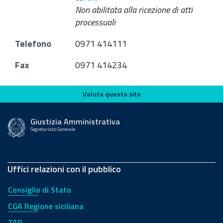
Non abilitata alla ricezione di atti
processuali
Telefono
0971 414111
Fax
0971 414234
Valuta questo sito
Valuta questo sito
Giustizia Amministrativa
Segretariato Generale
Uffici relazioni con il pubblico
Consiglio di Stato
CGA Regione siciliana
TAR