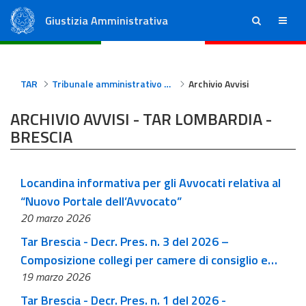
Giustizia Amministrativa
ricerca
menu
Consiglio di Stato
Tribunali Amministrativi Regionali
TAR
Tribunale amministrativo regionale per la Lombardia - Brescia
Archivio Avvisi
ARCHIVIO AVVISI - TAR LOMBARDIA -
BRESCIA
Locandina informativa per gli Avvocati relativa al
“Nuovo Portale dell’Avvocato”
20 marzo 2026
Tar Brescia - Decr. Pres. n. 3 del 2026 –
Composizione collegi per camere di consiglio e
19 marzo 2026
pubbliche udienze della prima Sezione dal 1 aprile
al 30 giugno 2026
Tar Brescia - Decr. Pres. n. 1 del 2026 -