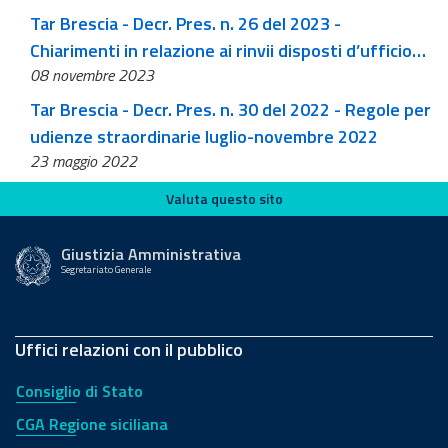
Tar Brescia - Decr. Pres. n. 26 del 2023 -
Chiarimenti in relazione ai rinvii disposti d’ufficio
08 novembre 2023
nel corso delle pubbliche udienze
Tar Brescia - Decr. Pres. n. 30 del 2022 - Regole per
udienze straordinarie luglio-novembre 2022
23 maggio 2022
Valuta questo sito
Valuta questo sito
Giustizia Amministrativa
Segretariato Generale
Uffici relazioni con il pubblico
Consiglio di Stato
CGA Regione siciliana