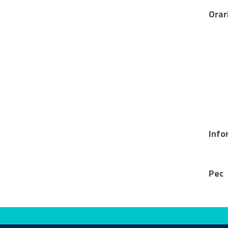
Orar
Info
Pec
Valuta questo sito