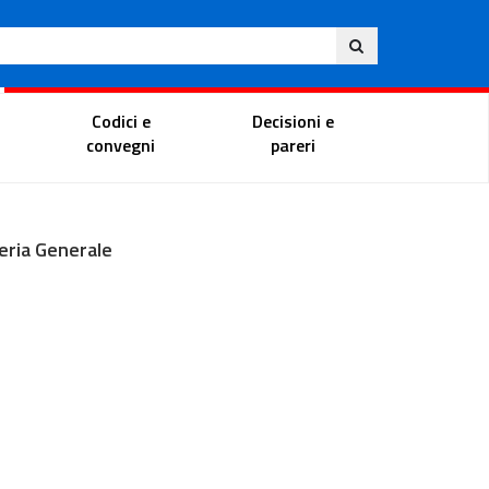
Ita
ito
Portale del magistrato
Codici e
Decisioni e
convegni
pareri
eria Generale