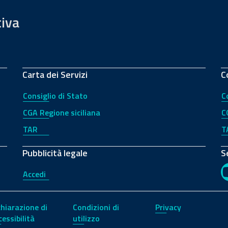
tiva
Carta dei Servizi
C
Consiglio di Stato
C
CGA Regione siciliana
C
TAR
T
Pubblicità legale
S
Accedi
chiarazione di
Condizioni di
Privacy
cessibilità
utilizzo