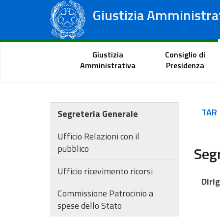
Giustizia Amministra
Consiglio di Stato
Tribunali Amministrativi Regionali
Portale del cittadino
Giustizia
Consiglio di
Amministrativa
Presidenza
TAR
Segreteria Generale
Ufficio Relazioni con il
pubblico
Segr
Ufficio ricevimento ricorsi
Diri
Commissione Patrocinio a
spese dello Stato