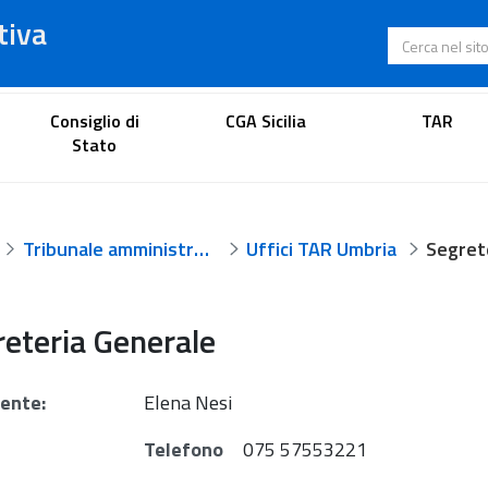
tiva
Cerca nel s
Portale dell'avvocato
Consiglio di
CGA Sicilia
TAR
Stato
Tribunale amministrativo regionale per l'Umbria
Uffici TAR Umbria
Segret
eteria Generale
gente:
Elena Nesi
Telefono
075 57553221