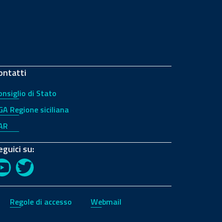
ontatti
onsiglio di Stato
GA Regione siciliana
AR
eguici su:
YouTube
Twitter
Regole di accesso
Webmail