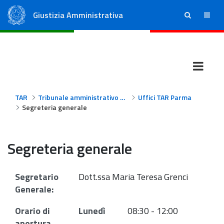
Giustizia Amministrativa
ricerca
menu
Consiglio di Stato
Tribunali Amministrativi Regionali
TAR
Tribunale amministrativo regionale per l'Emilia Romagna - Parma
Uffici TAR Parma
Segreteria generale
Segreteria generale
Segretario
Dott.ssa Maria Teresa Grenci
Generale:
Orario di
Lunedì
08:30 - 12:00
apertura