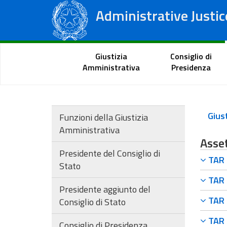
Administrative Justic
State Council
Regional Administrative Courts
Citizen Portal
Giustizia
Consiglio di
Amministrativa
Presidenza
Funzioni della Giustizia
Amministrativa
Asset
Presidente del Consiglio di
TAR F
Stato
TAR F
Presidente aggiunto del
TAR F
Consiglio di Stato
TAR F
Consiglio di Presidenza