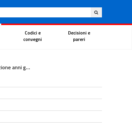
Eng
ite
Magistrate Portal
Codici e
Decisioni e
convegni
pareri
Inaugurazione anni giudiziari TAR Friuli Venezia Giulia - Trieste