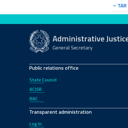
TAR F
Evaluate this site
Administrative Justic
General Secretary
Public relations office
State Council
ACJSR
RAC
Transparent administration
Log In