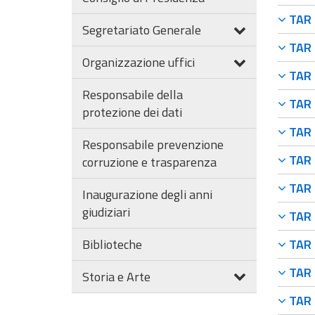
TAR F
Segretariato Generale
TAR F
Organizzazione uffici
TAR F
Responsabile della
TAR F
protezione dei dati
TAR F
Responsabile prevenzione
TAR F
corruzione e trasparenza
TAR F
Inaugurazione degli anni
giudiziari
TAR F
Biblioteche
TAR F
TAR F
Storia e Arte
TAR F