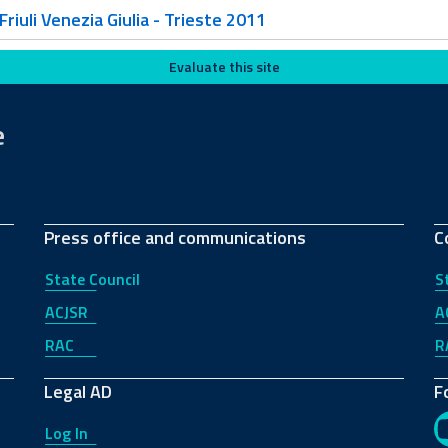
riuli Venezia Giulia - Trieste 2011
Evaluate this site
e
Press office and communications
C
State Council
S
ACJSR
A
RAC
R
Legal AD
F
Log In