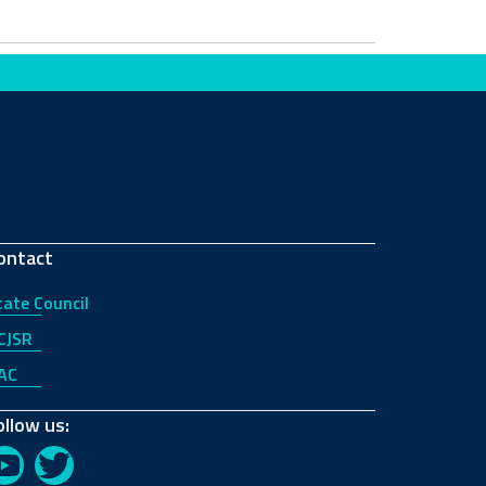
ontact
tate Council
CJSR
AC
ollow us:
YouTube
Twitter