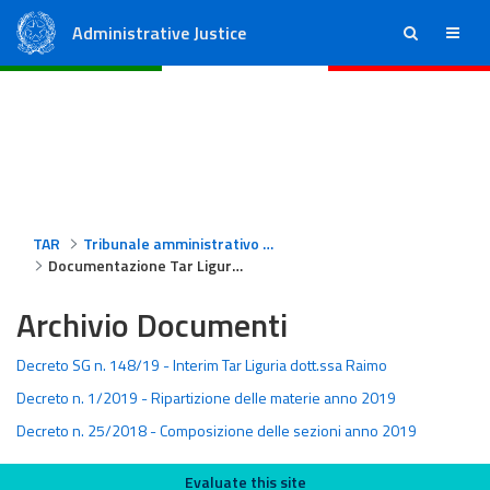
Administrative Justice
ricerca
menu
State Council
Regional Administrative Courts
TAR
Tribunale amministrativo regionale per la Liguria
Documentazione Tar Liguria
Archivio Documenti
Decreto SG n. 148/19 - Interim Tar Liguria dott.ssa Raimo
Decreto n. 1/2019 - Ripartizione delle materie anno 2019
Decreto n. 25/2018 - Composizione delle sezioni anno 2019
Evaluate this site
Evaluate this site