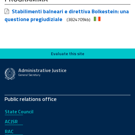
Stabilimenti balneari e direttiva Bolkestein: una
questione pregiudiziale
(3824709kb)
Evaluate this site
Evaluate this site
Administrative Justice
General Secretary
Public relations office
State Council
ACJSR
RAC