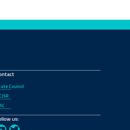
ontact
tate Council
CJSR
AC
ollow us: