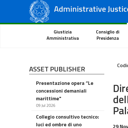
Administrative Justic
State Council
Regional Administrative Courts
Citizen Portal
Giustizia
Consiglio di
Amministrativa
Presidenza
Codi
ASSET PUBLISHER
Presentazione opera “Le
Dir
concessioni demaniali
del
marittime"
09 Jul 2026
Pal
Collegio consultivo tecnico:
luci ed ombre di uno
29 No