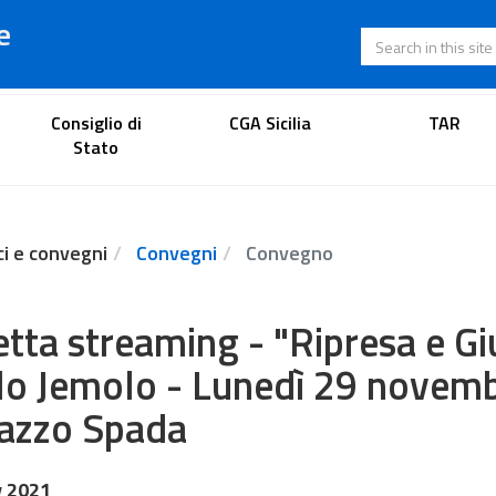
e
Search in this s
Lawyer's portal
Consiglio di
CGA Sicilia
TAR
Stato
ci e convegni
Convegni
Convegno
etta streaming - "Ripresa e Giu
lo Jemolo - Lunedì 29 novemb
azzo Spada
v 2021