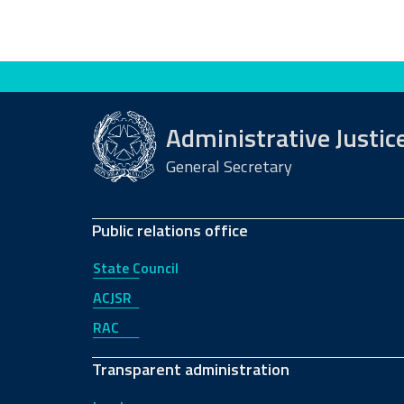
Evaluate this site
Administrative Justic
General Secretary
Public relations office
State Council
ACJSR
RAC
Transparent administration