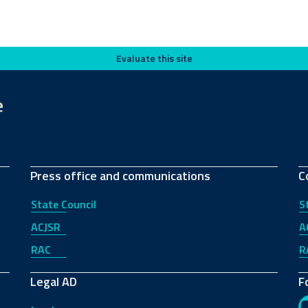
Evaluate this site
e
Press office and communications
C
State Council
S
ACJSR
A
RAC
R
Legal AD
F