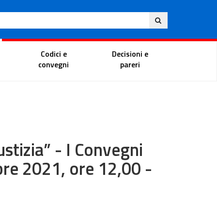
Eng
ite
Magistrate Portal
Codici e
Decisioni e
convegni
pareri
stizia” - I Convegni
re 2021, ore 12,00 -