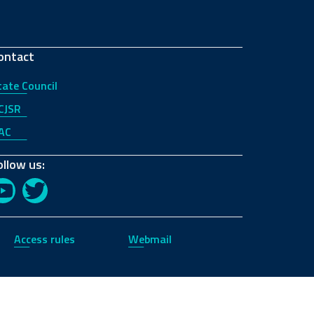
ontact
tate Council
CJSR
AC
ollow us:
YouTube
Twitter
Access rules
Webmail