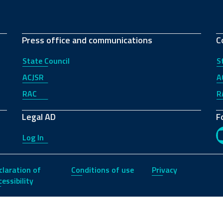
Press office and communications
C
State Council
S
ACJSR
A
RAC
R
Legal AD
F
Log In
claration of
Conditions of use
Privacy
essibility