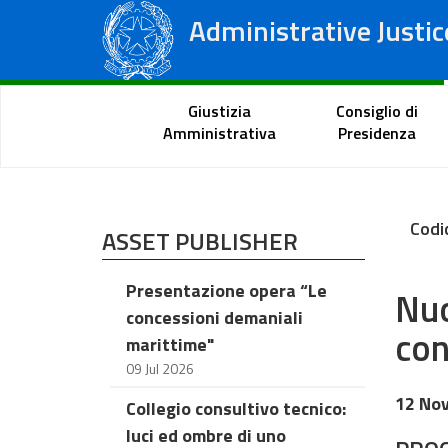
Administrative Justic
State Council
Regional Administrative Courts
Citizen Portal
Giustizia
Consiglio di
Amministrativa
Presidenza
Codi
ASSET PUBLISHER
Presentazione opera “Le
Nuo
concessioni demaniali
con
marittime"
09 Jul 2026
12 No
Collegio consultivo tecnico:
luci ed ombre di uno