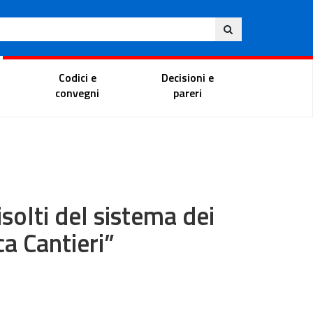
Eng
ite
Magistrate Portal
Codici e
Decisioni e
convegni
pareri
solti del sistema dei
ca Cantieri”