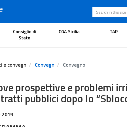
e
Search in this s
Lawyer's portal
Consiglio di
CGA Sicilia
TAR
Stato
ci e convegni
Convegni
Convegno
ve prospettive e problemi irri
tratti pubblici dopo lo “Sbloc
v 2019