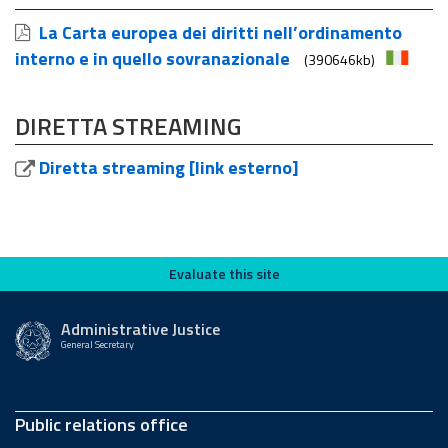
La Carta europea dei diritti nell’ordinamento
interno e in quello sovranazionale
(390646kb)
DIRETTA STREAMING
Diretta streaming [link esterno]
Evaluate this site
Evaluate this site
Administrative Justice
General Secretary
Public relations office