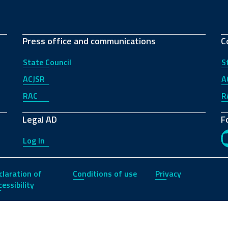
Press office and communications
C
State Council
S
ACJSR
A
RAC
R
Legal AD
F
Log In
claration of
Conditions of use
Privacy
essibility