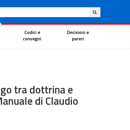
Eng
ite
Magistrate Portal
Codici e
Decisioni e
convegni
pareri
ogo tra dottrina e
Manuale di Claudio