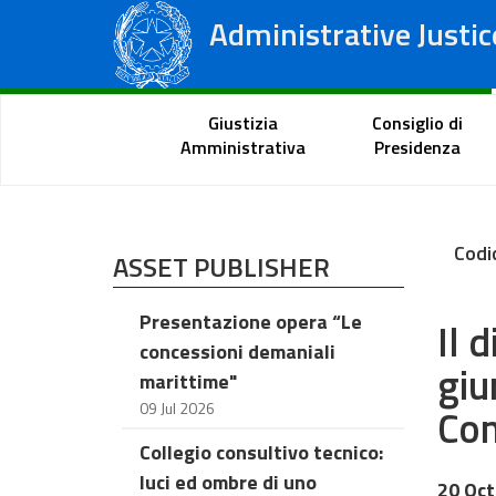
Administrative Justic
State Council
Regional Administrative Courts
Citizen Portal
Giustizia
Consiglio di
Amministrativa
Presidenza
Codi
ASSET PUBLISHER
Presentazione opera “Le
Il 
concessioni demaniali
giu
marittime"
09 Jul 2026
Con
Collegio consultivo tecnico:
luci ed ombre di uno
20 Oct