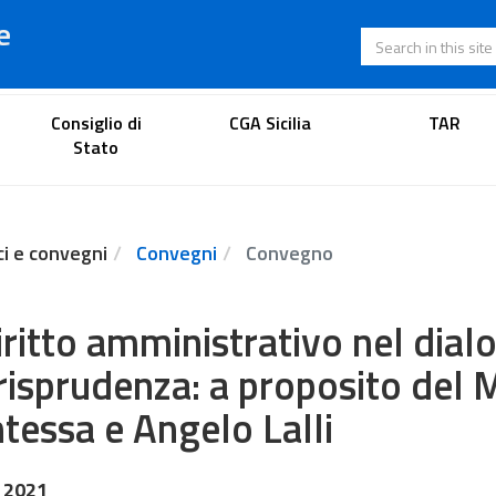
e
Search in this s
Lawyer's portal
Consiglio di
CGA Sicilia
TAR
Stato
ci e convegni
Convegni
Convegno
diritto amministrativo nel dial
risprudenza: a proposito del 
tessa e Angelo Lalli
 2021