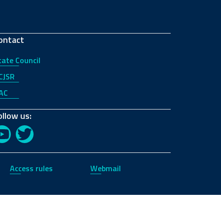
ontact
tate Council
CJSR
AC
ollow us:
YouTube
Twitter
Access rules
Webmail