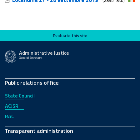
(289518kb)
Evaluate this site
Evaluate this site
Administrative Justice
General Secretary
Public relations office
State Council
ACJSR
RAC
Transparent administration