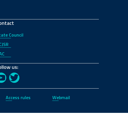
ontact
tate Council
CJSR
AC
ollow us:
YouTube
Twitter
Access rules
Webmail