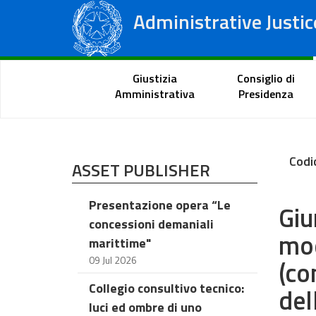
Administrative Justic
State Council
Regional Administrative Courts
Citizen Portal
Giustizia
Consiglio di
Amministrativa
Presidenza
Codi
ASSET PUBLISHER
Presentazione opera “Le
Giu
concessioni demaniali
mod
marittime"
09 Jul 2026
(co
Collegio consultivo tecnico:
del
luci ed ombre di uno