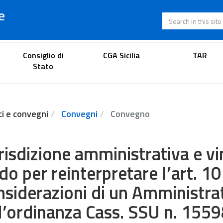
e
Search in this s
Lawyer's portal
Consiglio di
CGA Sicilia
TAR
Stato
ci e convegni
Convegni
Convegno
risdizione amministrativa e vi
o per reinterpretare l’art. 10
nsiderazioni di un Amministra
l’ordinanza Cass. SSU n. 155