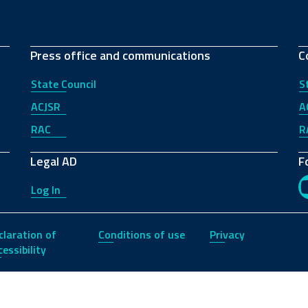
Press office and communications
C
State Council
S
ACJSR
A
RAC
R
Legal AD
F
Log In
claration of
Conditions of use
Privacy
essibility