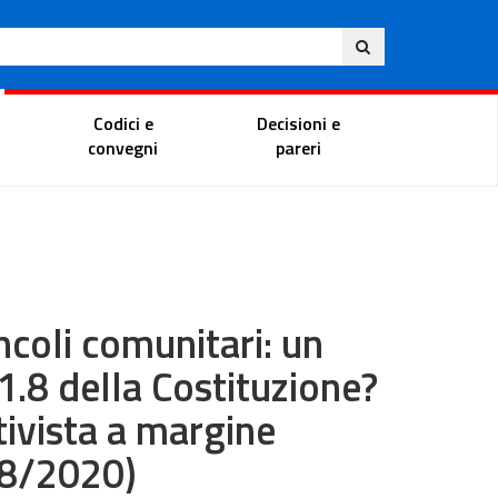
Eng
ite
Magistrate Portal
Codici e
Decisioni e
convegni
pareri
ncoli comunitari: un
1.8 della Costituzione?
tivista a margine
98/2020)