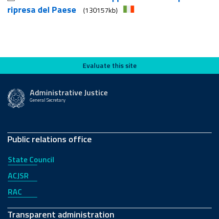
ripresa del Paese
(130157kb)
Evaluate this site
Evaluate this site
Administrative Justice
General Secretary
Public relations office
State Council
ACJSR
RAC
Transparent administration