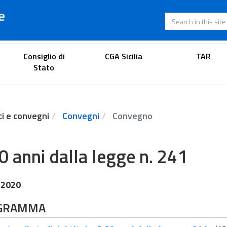
e
Search in this s
Lawyer's portal
Consiglio di
CGA Sicilia
TAR
Stato
ci e convegni
Convegni
Convegno
0 anni dalla legge n. 241
 2020
GRAMMA