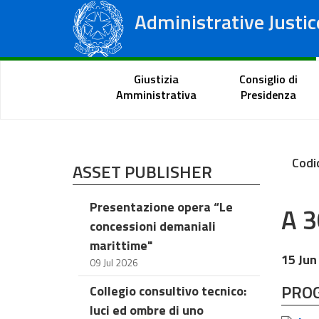
Administrative Justic
State Council
Regional Administrative Courts
Citizen Portal
Giustizia
Consiglio di
Amministrativa
Presidenza
Codi
ASSET PUBLISHER
Presentazione opera “Le
A 3
concessioni demaniali
marittime"
15 Jun
09 Jul 2026
PRO
Collegio consultivo tecnico:
luci ed ombre di uno