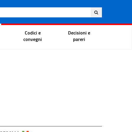
Eng
ite
Magistrate Portal
Codici e
Decisioni e
convegni
pareri