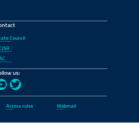
ontact
tate Council
CJSR
AC
ollow us:
YouTube
Twitter
Access rules
Webmail