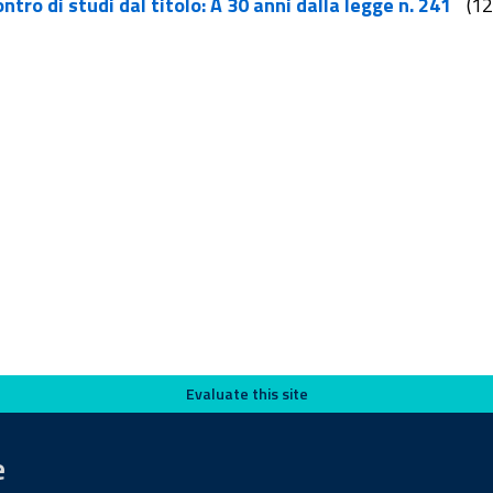
ntro di studi dal titolo: A 30 anni dalla legge n. 241
(1
Evaluate this site
e