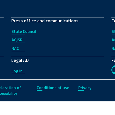
Press office and communications
C
State Council
S
ACJSR
A
RAC
R
Legal AD
F
Log In
claration of
Conditions of use
Privacy
essibility