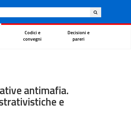
Eng
ite
Magistrate Portal
Codici e
Decisioni e
convegni
pareri
ative antimafia.
trativistiche e