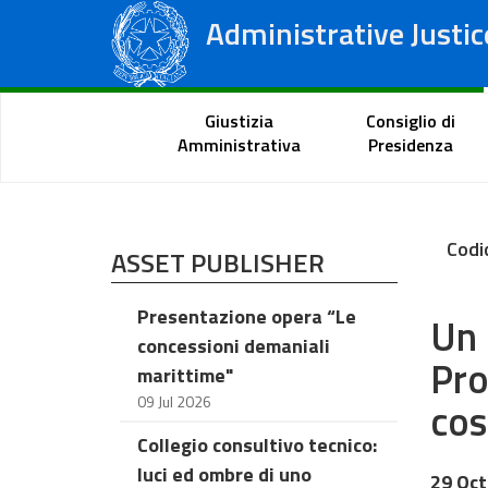
Administrative Justic
State Council
Regional Administrative Courts
Citizen Portal
Giustizia
Consiglio di
Amministrativa
Presidenza
Codi
ASSET PUBLISHER
Presentazione opera “Le
Un 
concessioni demaniali
Pro
marittime"
09 Jul 2026
cos
Collegio consultivo tecnico:
luci ed ombre di uno
29 Oct