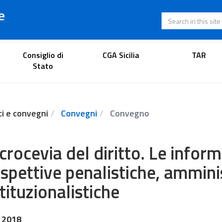
e
Search in this s
Lawyer's portal
Consiglio di
CGA Sicilia
TAR
Stato
ci e convegni
Convegni
Convegno
crocevia del diritto. Le inform
spettive penalistiche, amminis
tituzionalistiche
 2018