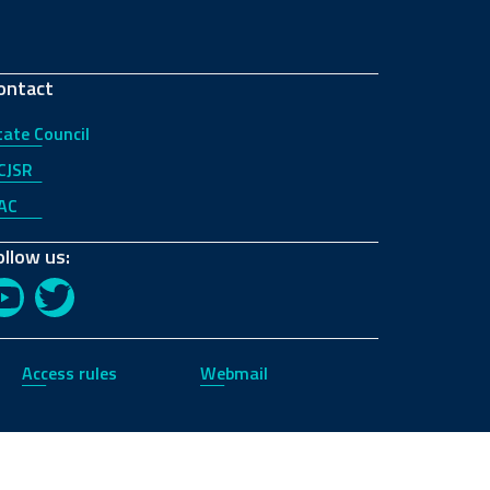
ontact
tate Council
CJSR
AC
ollow us:
YouTube
Twitter
Access rules
Webmail