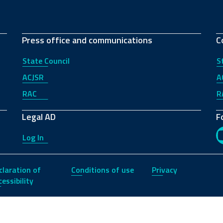
Press office and communications
C
State Council
S
ACJSR
A
RAC
R
Legal AD
F
Log In
claration of
Conditions of use
Privacy
essibility