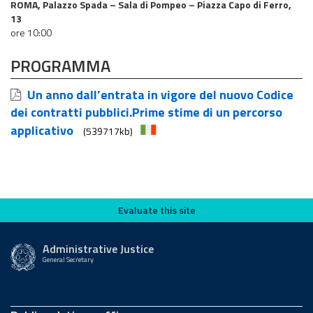
ROMA, Palazzo Spada – Sala di Pompeo – Piazza Capo di Ferro,
13
ore 10:00
PROGRAMMA
Un anno dall’entrata in vigore del nuovo Codice
dei contratti pubblici.Prime stime di un percorso
applicativo
(539717kb)
Evaluate this site
Evaluate this site
Administrative Justice
General Secretary