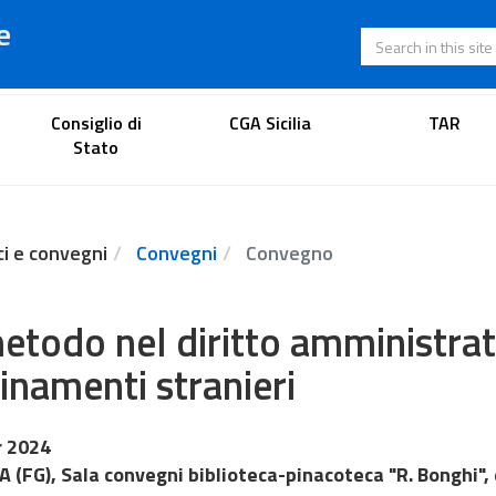
e
Search in this s
Lawyer's portal
Consiglio di
CGA Sicilia
TAR
Stato
ci e convegni
Convegni
Convegno
metodo nel diritto amministrat
inamenti stranieri
r 2024
 (FG), Sala convegni biblioteca-pinacoteca "R. Bonghi", 