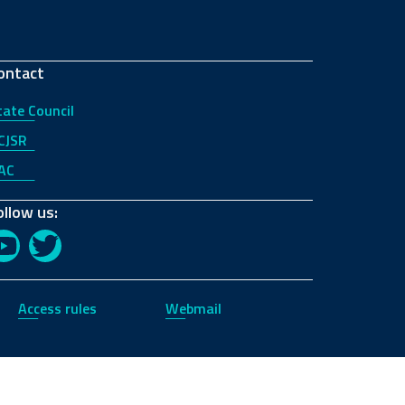
ontact
tate Council
CJSR
AC
ollow us:
YouTube
Twitter
Access rules
Webmail