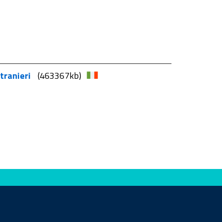
stranieri
(463367kb)