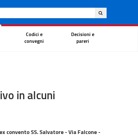
Eng
ite
Magistrate Portal
Codici e
Decisioni e
convegni
pareri
ivo in alcuni
ex convento SS. Salvatore - Via Falcone -