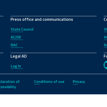
Press office and communications
C
State Council
S
ACJSR
A
RAC
R
Legal AD
F
Log In
claration of
Conditions of use
Privacy
essibility