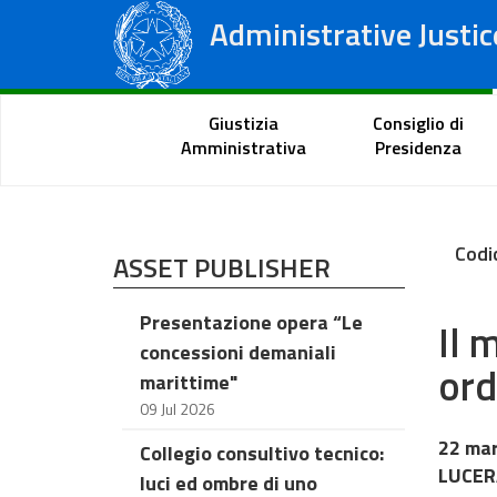
Administrative Justic
State Council
Regional Administrative Courts
Citizen Portal
Giustizia
Consiglio di
Amministrativa
Presidenza
Codi
ASSET PUBLISHER
Presentazione opera “Le
Il 
concessioni demaniali
ord
marittime"
09 Jul 2026
22 ma
Collegio consultivo tecnico:
LUCERA
luci ed ombre di uno