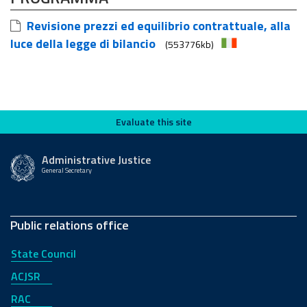
Revisione prezzi ed equilibrio contrattuale, alla
luce della legge di bilancio
(553776kb)
Evaluate this site
Evaluate this site
Administrative Justice
General Secretary
Public relations office
State Council
ACJSR
RAC