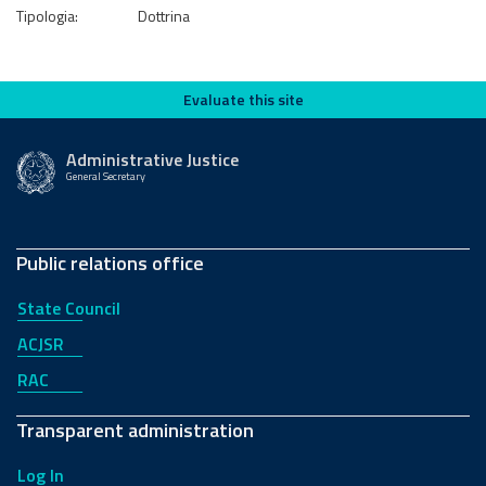
Tipologia:
Dottrina
Evaluate this site
Evaluate this site
Administrative Justice
General Secretary
Public relations office
State Council
ACJSR
RAC
Transparent administration
Log In