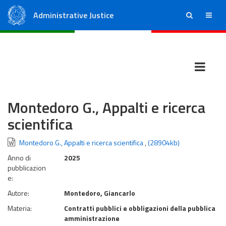
Administrative Justice
ricerca
menu
State Council
Regional Administrative Courts
Montedoro G., Appalti e ricerca
scientifica
Montedoro G., Appalti e ricerca scientifica
,
(28904kb)
Anno di
2025
pubblicazion
e:
Autore:
Montedoro, Giancarlo
Materia:
Contratti pubblici e obbligazioni della pubblica
amministrazione