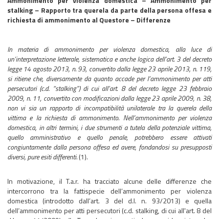
Ammonimento per violenza domestica – Ammonimento per
stalking – Rapporto tra querela da parte della persona offesa e
richiesta di ammonimento al Questore – Differenze
In materia di ammonimento per violenza domestica, alla luce di
un’interpretazione letterale, sistematica e anche logica dell’art. 3 del decreto
legge 14 agosto 2013, n. 93, convertito dalla legge 23 aprile 2013, n. 119,
si ritiene che, diversamente da quanto accade per l’ammonimento per atti
persecutori (c.d. “stalking”) di cui all’art. 8 del decreto legge 23 febbraio
2009, n. 11, convertito con modificazioni dalla legge 23 aprile 2009, n. 38,
non vi sia un rapporto di incompatibilità unilaterale tra la querela della
vittima e la richiesta di ammonimento. Nell’ammonimento per violenza
domestica, in altri termini
, i due strumenti a tutela della potenziale vittima,
quello amministrativo e quello penale, potrebbero essere attivati
congiuntamente dalla persona offesa ed avere, fondandosi su presupposti
diversi, pure esiti differenti.
(1).
In motivazione, il T.a.r. ha tracciato alcune delle differenze che
intercorrono tra la fattispecie dell’ammonimento per violenza
domestica (introdotto dall’art. 3 del d.l. n. 93/2013) e quella
dell’ammonimento per atti persecutori (c.d. stalking, di cui all'art. 8 del