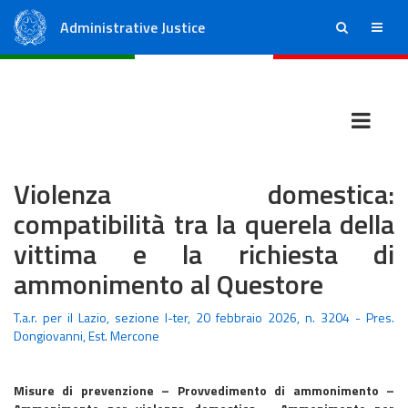
Administrative Justice
ricerca
menu
State Council
Regional Administrative Courts
Violenza domestica:
compatibilità tra la querela della
vittima e la richiesta di
ammonimento al Questore
T.a.r. per il Lazio, sezione I-ter, 20 febbraio 2026, n. 3204 - Pres.
Dongiovanni, Est. Mercone
Misure di prevenzione – Provvedimento di ammonimento –