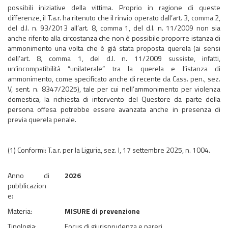
possibili iniziative della vittima. Proprio in ragione di queste
differenze, il T.a.r. ha ritenuto che il rinvio operato dall’art. 3, comma 2,
del d.l. n. 93/2013 all’art. 8, comma 1, del d.l. n. 11/2009 non sia
anche riferito alla circostanza che non è possibile proporre istanza di
ammonimento una volta che è già stata proposta querela (ai sensi
dell’art. 8, comma 1, del d.l. n. 11/2009 sussiste, infatti,
un’incompatibilità “unilaterale” tra la querela e l’istanza di
ammonimento, come specificato anche di recente da Cass. pen., sez.
V, sent. n. 8347/2025), tale per cui nell’ammonimento per violenza
domestica, la richiesta di intervento del Questore da parte della
persona offesa potrebbe essere avanzata anche in presenza di
previa querela penale.
(1) Conformi: T.a.r. per la Liguria, sez. I, 17 settembre 2025, n. 1004.
Anno di
2026
pubblicazion
e:
Materia:
MISURE di prevenzione
Tipologia:
Focus di giurisprudenza e pareri