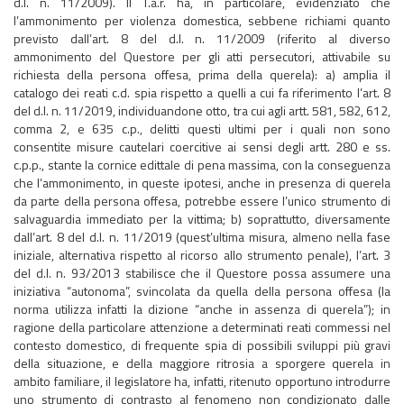
d.l. n. 11/2009). Il T.a.r. ha, in particolare, evidenziato che
l’ammonimento per violenza domestica, sebbene richiami quanto
previsto dall’art. 8 del d.l. n. 11/2009 (riferito al diverso
ammonimento del Questore per gli atti persecutori, attivabile su
richiesta della persona offesa, prima della querela): a) amplia il
catalogo dei reati c.d. spia rispetto a quelli a cui fa riferimento l’art. 8
del d.l. n. 11/2019, individuandone otto, tra cui agli artt. 581, 582, 612,
comma 2, e 635 c.p., delitti questi ultimi per i quali non sono
consentite misure cautelari coercitive ai sensi degli artt. 280 e ss.
c.p.p., stante la cornice edittale di pena massima, con la conseguenza
che l’ammonimento, in queste ipotesi, anche in presenza di querela
da parte della persona offesa, potrebbe essere l’unico strumento di
salvaguardia immediato per la vittima; b) soprattutto, diversamente
dall’art. 8 del d.l. n. 11/2019 (quest’ultima misura, almeno nella fase
iniziale, alternativa rispetto al ricorso allo strumento penale), l’art. 3
del d.l. n. 93/2013 stabilisce che il Questore possa assumere una
iniziativa “autonoma”, svincolata da quella della persona offesa (la
norma utilizza infatti la dizione “anche in assenza di querela”); in
ragione della particolare attenzione a determinati reati commessi nel
contesto domestico, di frequente spia di possibili sviluppi più gravi
della situazione, e della maggiore ritrosia a sporgere querela in
ambito familiare, il legislatore ha, infatti, ritenuto opportuno introdurre
uno strumento di contrasto al fenomeno non condizionato dalle