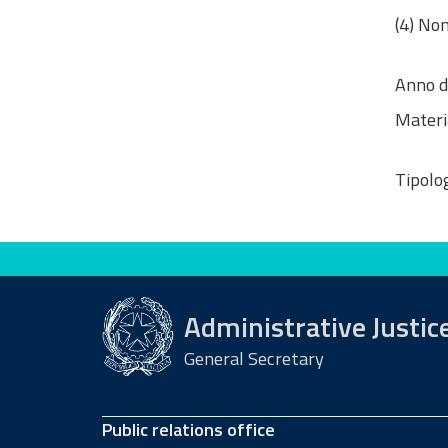
(4) Non
Anno d
Materi
Tipolog
Evaluate this site
Administrative Justic
General Secretary
Public relations office