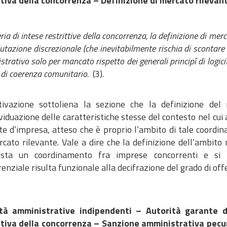
ttiva della concorrenza – Definizione di mercato rilevan
ria di intese restrittive della concorrenza, la definizione di me
utazione discrezionale (che inevitabilmente rischia di scontare 
trativo solo per mancato rispetto dei generali principî di logici
 di coerenza comunitario.
(3).
ivazione sottoliena la sezione che la definizione del 
ividuazione delle caratteristiche stesse del contesto nel cui 
te d’impresa, atteso che è proprio l’ambito di tale coordin
cato rilevante. Vale a dire che la definizione dell’ambito m
sta un coordinamento fra imprese concorrenti e si real
enziale risulta funzionale alla decifrazione del grado di offe
tà amministrative indipendenti – Autorità garante 
ttiva della concorrenza – Sanzione amministrativa pecun