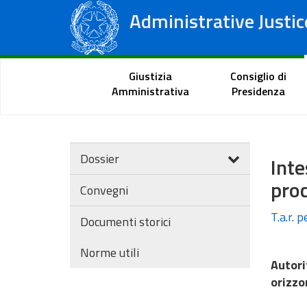
Administrative Justic
State Council
Regional Administrative Courts
Citizen Portal
Giustizia
Consiglio di
Amministrativa
Presidenza
Dossier
Int
proc
Convegni
T.a.r. 
Documenti storici
Norme utili
Autori
orizzo