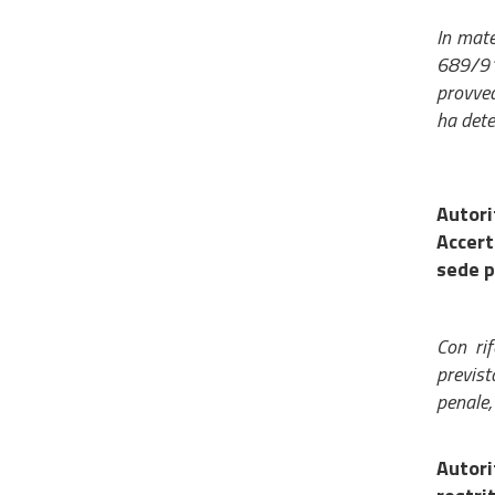
In mate
689/91,
provved
ha deter
Autor
Accert
sede p
Con rif
previst
penale,
Autori