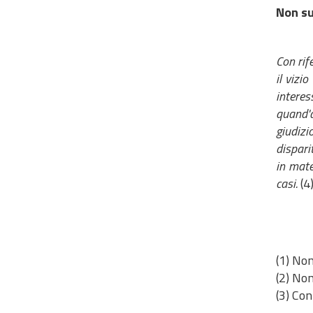
Non su
Con rif
il vizi
interes
quand'a
giudizi
dispari
in mate
casi.
(4)
(1) Non
(2) Non
(3) Con