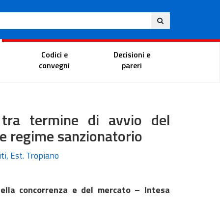
Eng
ite
Magistrate Portal
Codici e
Decisioni e
convegni
pareri
, tra termine di avvio del
 e regime sanzionatorio
ti, Est. Tropiano
della concorrenza e del mercato – Intesa