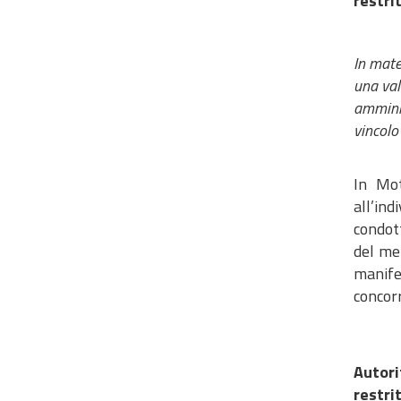
restri
In mate
una val
amminis
vincolo
In Mot
all’ind
condot
del mer
manife
concorr
Autori
restri