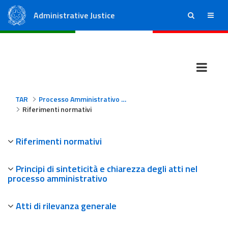
Administrative Justice
ricerca
menu
State Council
Regional Administrative Courts
TAR
Processo Amministrativo Telematico
Riferimenti normativi
Riferimenti normativi
Principi di sinteticità e chiarezza degli atti nel
processo amministrativo
Atti di rilevanza generale