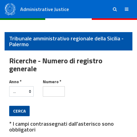
Administrative Justice
ricerca
menu
State Council
Regional Administrative Courts
Tribunale amministrativo regionale della Sicilia -
Palermo
Ricerche - Numero di registro
generale
Ricorsi
Anno *
Numero *
CERCA
* I campi contrassegnati dall'asterisco sono
obbligatori