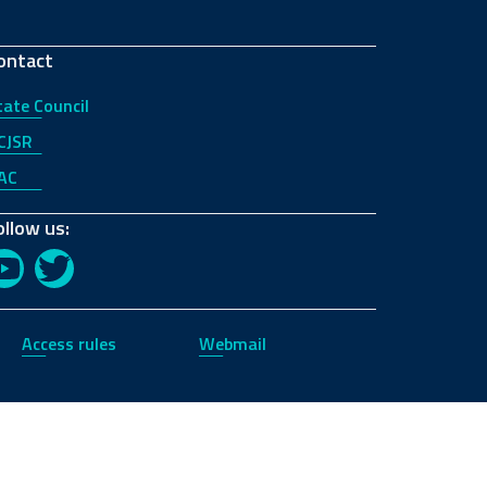
ontact
tate Council
CJSR
AC
ollow us:
YouTube
Twitter
Access rules
Webmail