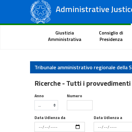
Administrative Justic
State Council
Regional Administrative Courts
Citizen Portal
Giustizia
Consiglio di
Amministrativa
Presidenza
Tribunale amministrativo regionale della Si
Ricerche - Tutti i provvedimenti
Provvedimenti
Anno
Numero
Data Udienza da
Data Udienza a