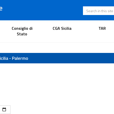
e
Search in this s
Lawyer's portal
Consiglio di
CGA Sicilia
TAR
Stato
cilia - Palermo