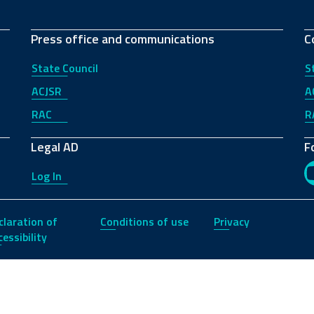
Press office and communications
C
State Council
S
ACJSR
A
RAC
R
Legal AD
F
Log In
claration of
Conditions of use
Privacy
essibility