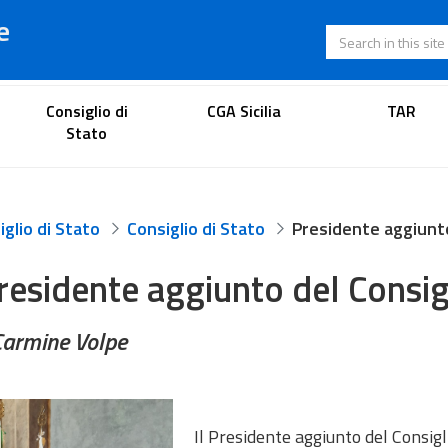
e
Search in this s
Lawyer's portal
Consiglio di
CGA Sicilia
TAR
Stato
glio di Stato
Consiglio di Stato
Presidente aggiunto del Consig
Carmine Volpe
Il Presidente aggiunto del Consigli