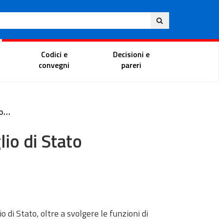
Eng
ite
Magistrate Portal
Codici e
Decisioni e
convegni
pareri
Presidente aggiunto del Consiglio di Stato
lio di Stato
o di Stato, oltre a svolgere le funzioni di