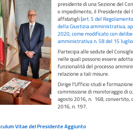
presidente di una Sezione del Consi
o impedimento, il Presidente del C
affidatigli (
art. 5 del Regolamento
della Giustizia amministrativa, ap
2020, come modificato con delibera
amministrativa n. 58 del 15 lugli
Partecipa alle sedute del Consigli
nelle quali possono essere adottat
funzionalità del processo amminist
relazione a tali misure.
Dirige l'Ufficio studi e formazione
commissione di
monitoraggio di cu
agosto 2016, n. 168, convertito, 
2016, n. 197.
iculum Vitae del Presidente Aggiunto