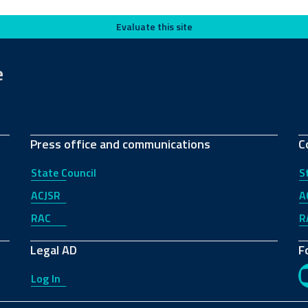
Evaluate this site
e
Press office and communications
C
State Council
S
ACJSR
A
RAC
R
Legal AD
F
Log In