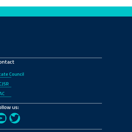
ontact
tate Council
CJSR
AC
ollow us:
YouTube
Twitter