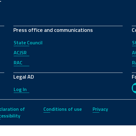
Press office and communications
C
State Council
S
ACJSR
A
RAC
R
Legal AD
F
Log In
claration of
Conditions of use
Privacy
essibility