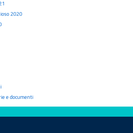
021
zioso 2020
0
i
rie e documenti