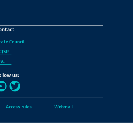
ontact
tate Council
CJSR
AC
ollow us:
YouTube
Twitter
Access rules
Webmail