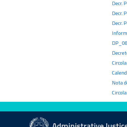
Decr. P
Decr. 
Decr. P
Informa
DP_08_
Decret
Circola
Calend
Nota d
Circol
Evaluate this site
Administrative Justic