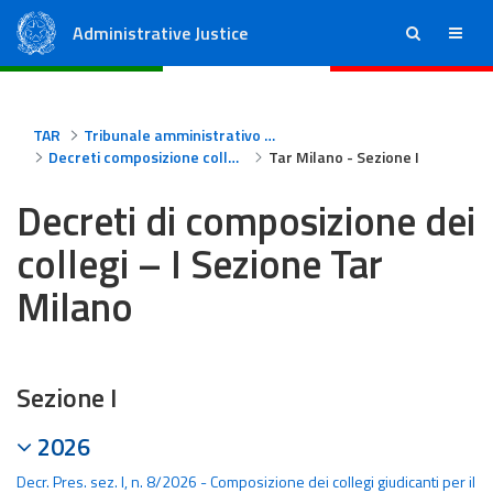
Administrative Justice
ricerca
menu
State Council
Regional Administrative Courts
TAR
Tribunale amministrativo regionale per la Lombardia - Milano
Decreti composizione collegi Tar Milano
Tar Milano - Sezione I
Decreti di composizione dei
collegi – I Sezione Tar
Milano
Sezione I
2026
Decr. Pres. sez. I, n. 8/2026 - Composizione dei collegi giudicanti per il