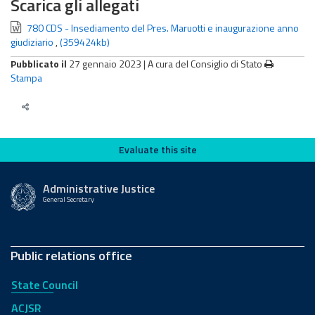
Scarica gli allegati
780 CDS - Insediamento del Pres. Maruotti e inaugurazione anno
giudiziario
,
(359424kb)
Pubblicato il
27 gennaio 2023 |
A cura del Consiglio di Stato
Stampa
Evaluate this site
Evaluate this site
Administrative Justice
General Secretary
Public relations office
State Council
ACJSR