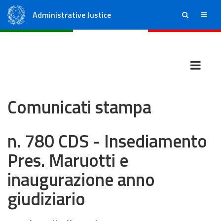
Administrative Justice
ricerca
menu
State Council
Regional Administrative Courts
Comunicati stampa
n. 780 CDS - Insediamento
Pres. Maruotti e
inaugurazione anno
giudiziario