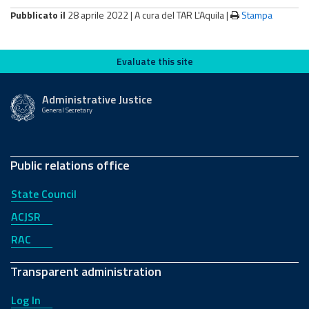
Pubblicato il
28 aprile 2022 |
A cura del TAR L'Aquila
|
Stampa
Evaluate this site
Evaluate this site
Administrative Justice
General Secretary
Public relations office
State Council
ACJSR
RAC
Transparent administration
Log In