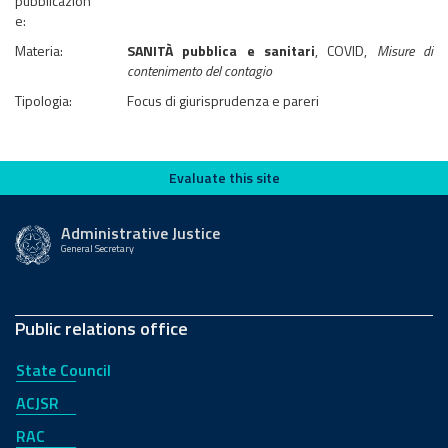
pubblicazion
e:
Materia:
SANITÀ pubblica e sanitari
, COVID,
Misure di
contenimento del contagio
Tipologia:
Focus di giurisprudenza e pareri
Evaluate this site
Evaluate this site
Administrative Justice
General Secretary
Public relations office
State Council
ACJSR
RAC