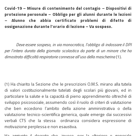
Covid-19 – Misure di contenimento del contagio – Dispositivi di
protezione personale – Obbligo per gli alunni durante le lezioni
– Alunno che abbia certificato problemi di difetto di
ossigenazione durante l’orario di lezione – Va sospeso.
Deve essere sospeso, in via monocratica, l’obbligo di indossare il DPI
per l’intera durata della giornata scolastica da parte di un minore che ha
dimostrato difficoltà respiratorie connesse all’uso della mascherina
(1).
(1) Ha chiarito la Sezione che le prescrizioni O.M.S. mirano alla tutela
di valori costituzionalmente tutelati degli scolari più giovani, ed in
particolare la salute e la capacità di pieno apprendimento oltreché di
sviluppo psicosociale, assumendo così il ruolo di criteri di valutazione
che ben eccedono l’ambito della azione amministrativa o della
valutazione tecnico-scientifica generica, quale emerge dai successivi
verbali CTS che la stessa ordinanza considera espressione di
motivazione perplessa e non esaustiva.
Ha aggiunto il decreto che, invece, per la ulteriore e generale