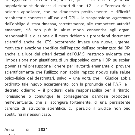
popolazione studentesca di minori di anni 12 – a differenza della
odierna appellante, che ha dimostrato positivamente le difficoltà
respiratorie connesse all’uso del DPI – la sospensione
erga
omnes
dell’obbligo è stata rimessa, correttamente, alle competenti autorità
emananti; ciò non può in alcun modo consentire agli organi
responsabili la dilazione o il mero richiamo a precedenti documenti
scientifici anche del CTS, occorrendo invece una nuova, urgente,
motivata rilevazione specifica dell’impatto dell’uso prolungato del DPI
anche alla luce dei criteri dettati dall’O.M.S. restando evidente che
l’imposizione non giustificata di un dispositivo come il DPI su scolari
giovanissimi presuppone l’onere per l’autorità emanante di provare
scientificamente che l’utilizzo non abbia impatto nocivo sulla salute
psico-fisica dei destinatari, salvo – una volta che il Giudice abbia
ordinato tale nuovo accertamento, con la pronuncia del T.A.R. e il
decreto odierno – il prodursi della responsabilità per il ritardo,
l’omissione o comunque le conseguenze dannose prodottesi
nell’eventualità, che si scongiura fortemente, di una persistente
carenza di istruttoria scientifica, cui peraltro il Giudice non può
sostituirsi in nessun caso.
Anno di
2021