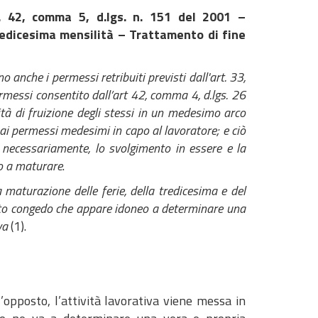
. 42, comma 5, d.lgs. n. 151 del 2001 –
edicesima mensilità – Trattamento di fine
che i permessi retribuiti previsti dall'art. 33,
rmessi consentito dall’art 42, comma 4, d.lgs. 26
à di fruizione degli stessi in un medesimo arco
i permessi medesimi in capo al lavoratore; e ciò
e, necessariamente, lo svolgimento in essere e la
no a maturare
.
maturazione delle ferie, della tredicesima e del
tto congedo che appare idoneo a determinare una
va
(1).
l’opposto, l’attività lavorativa viene messa in