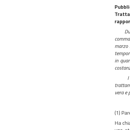
Pubbl
Tratta
rappor
Durante
comma 4
marzo 2
tempora
in quan
costanz
I p
trattam
vera e 
(1) Par
Ha chia