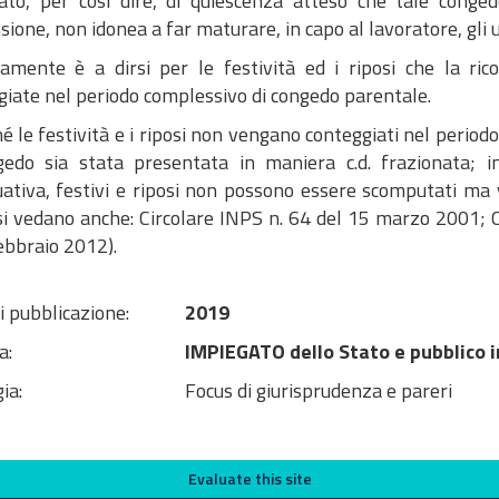
ato, per così dire, di quiescenza atteso che tale cong
ione, non idonea a far maturare, in capo al lavoratore, gli ul
amente è a dirsi per le festività ed i riposi che la ric
giate nel periodo complessivo di congedo parentale.
é le festività e i riposi non vengano conteggiati nel perio
gedo sia stata presentata in maniera c.d. frazionata; i
uativa, festivi e riposi non possono essere scomputati ma 
si vedano anche: Circolare INPS n. 64 del 15 marzo 2001; 
ebbraio 2012).
i pubblicazione:
2019
a:
IMPIEGATO dello Stato e pubblico 
ia:
Focus di giurisprudenza e pareri
Evaluate this site