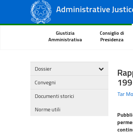
Administrative Justic
State Council
Regional Administrative Courts
Citizen Portal
Giustizia
Consiglio di
Amministrativa
Presidenza
Dossier
Rapp
1992
Convegni
Tar Mol
Documenti storici
Norme utili
Pubbli
permes
contin