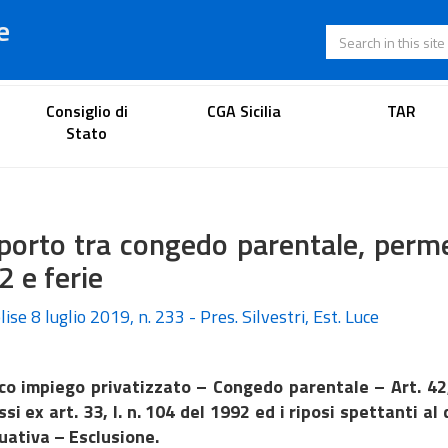
e
Search in this s
Lawyer's portal
Consiglio di
CGA Sicilia
TAR
Stato
orto tra congedo parentale, permess
 e ferie
ise 8 luglio 2019, n. 233 - Pres. Silvestri, Est. Luce
co impiego privatizzato – Congedo parentale – Art. 42,
si ex art. 33, l. n. 104 del 1992 ed i riposi spettanti 
uativa – Esclusione.