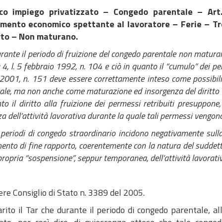
ico impiego privatizzato – Congedo parentale – Art
mento economico spettante al lavoratore – Ferie – Tr
to – Non maturano.
 il periodo di fruizione del congedo parentale non maturano an
, l. 5 febbraio 1992, n. 104 e ciò in quanto il “cumulo” dei pe
001, n. 151 deve essere correttamente inteso come possibilit
le, ma non anche come maturazione ed insorgenza del diritto a
to il diritto alla fruizione dei permessi retribuiti presuppon
a dell’attività lavorativa durante la quale tali permessi vengo
eriodi di congedo straordinario incidono negativamente sulla 
ento di fine rapporto, coerentemente con la natura del sudde
propria “sospensione”, seppur temporanea, dell’attività lavorati
ere Consiglio di Stato n. 3389 del 2005.
rito il Tar che durante il periodo di congedo parentale, al