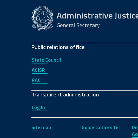
Administrative Justic
General Secretary
Public relations office
State Council
ACJSR
RAC
Transparent administration
Log In
Site map
Guide to the site
De
Acc