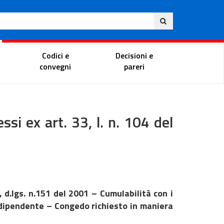
Eng
ite
Magistrate Portal
Codici e
Decisioni e
convegni
pareri
i ex art. 33, l. n. 104 del
 d.lgs. n.151 del 2001 – Cumulabilità con i
al dipendente – Congedo richiesto in maniera