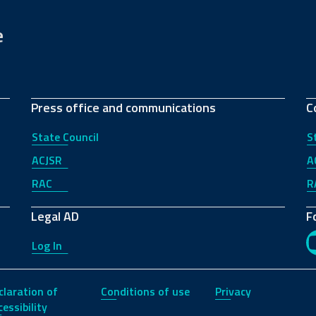
e
Press office and communications
C
State Council
S
ACJSR
A
RAC
R
Legal AD
F
Log In
claration of
Conditions of use
Privacy
essibility