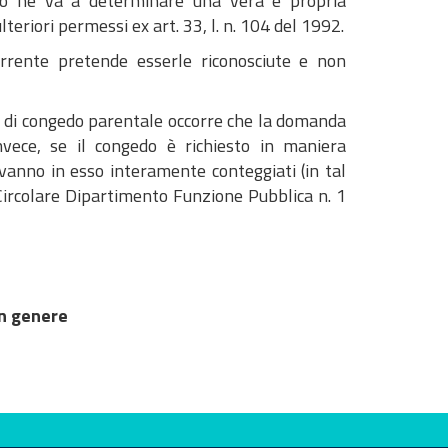
edo ne va a determinare una vera e propria
teriori permessi ex art. 33, l. n. 104 del 1992.
orrente pretende esserle riconosciute e non
do di congedo parentale occorre che la domanda
nvece, se il congedo è richiesto in maniera
vanno in esso interamente conteggiati (in tal
Circolare Dipartimento Funzione Pubblica n. 1
in genere