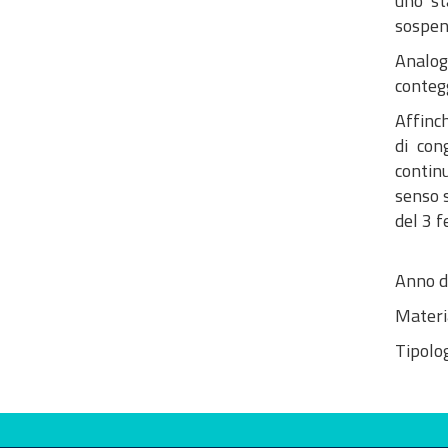
uno st
sospens
Analog
conteg
Affinch
di con
contin
senso 
del 3 f
Anno d
Materi
Tipolog
Evaluate this site