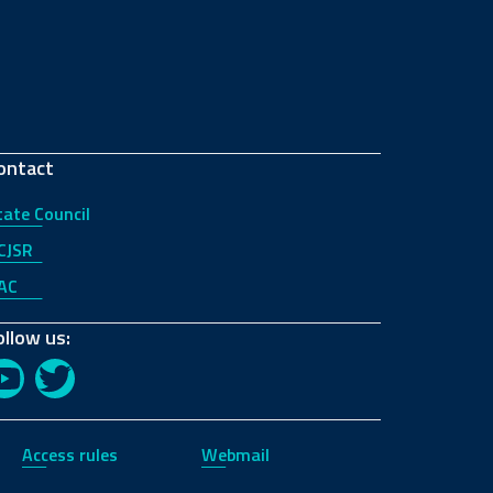
ontact
tate Council
CJSR
AC
ollow us:
YouTube
Twitter
Access rules
Webmail