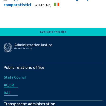
comparatistici
(436013kb)
Evaluate this site
Evaluate this site
Administrative Justice
General Secretary
Public relations office
State Council
ACJSR
RAC
Transparent administration