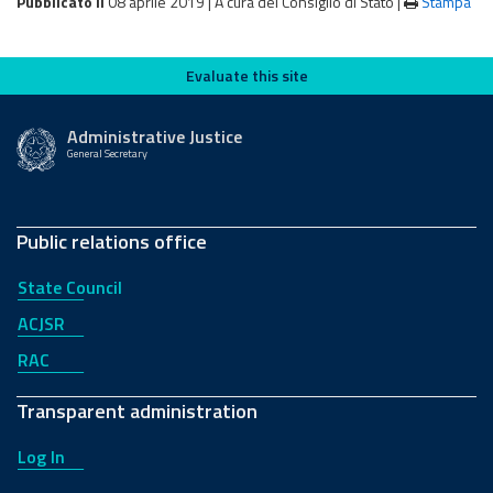
Pubblicato il
08 aprile 2019 |
A cura del Consiglio di Stato
|
Stampa
Evaluate this site
Evaluate this site
Administrative Justice
General Secretary
Public relations office
State Council
ACJSR
RAC
Transparent administration
Log In