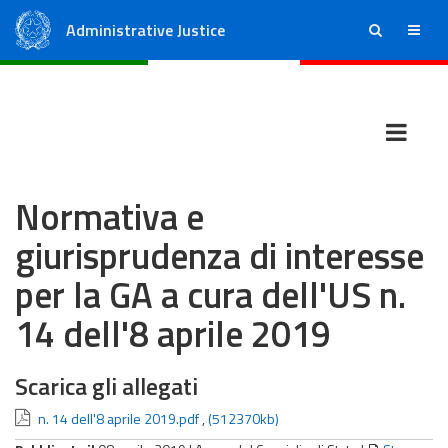
Administrative Justice
ricerca
menu
State Council
Regional Administrative Courts
Normativa e
giurisprudenza di interesse
per la GA a cura dell'US n.
14 dell'8 aprile 2019
Scarica gli allegati
n. 14 dell'8 aprile 2019.pdf
,
(512370kb)