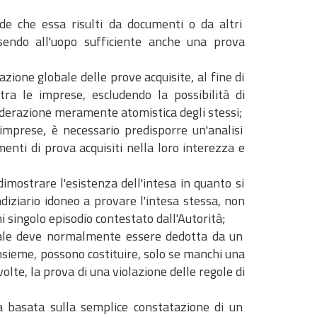
ede che essa risulti da documenti o da altri
ssendo all'uopo sufficiente anche una prova
azione globale delle prove acquisite, al fine di
tra le imprese, escludendo la possibilità di
siderazione meramente atomistica degli stessi;
 imprese, è necessario predisporre un'analisi
enti di prova acquisiti nella loro interezza e
dimostrare l'esistenza dell'intesa in quanto si
ndiziario idoneo a provare l'intesa stessa, non
 singolo episodio contestato dall'Autorità;
ziale deve normalmente essere dedotta da un
o insieme, possono costituire, solo se manchi una
olte, la prova di una violazione delle regole di
a basata sulla semplice constatazione di un