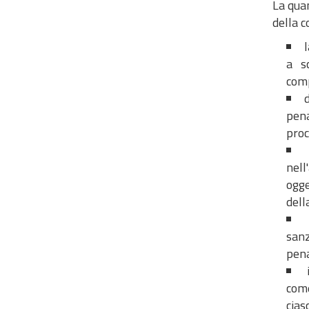
La quan
della c
a s
comp
pena
proc
nell
ogge
dell
sanz
pen
come
cias