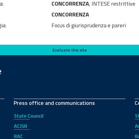
a:
CONCORRENZA
, INTESE restrittive
CONCORRENZA
ia:
Focus di giurisprudenza e pareri
Evaluate this site
e
Press office and communications
C
State Council
S
ACJSR
A
RAC
R