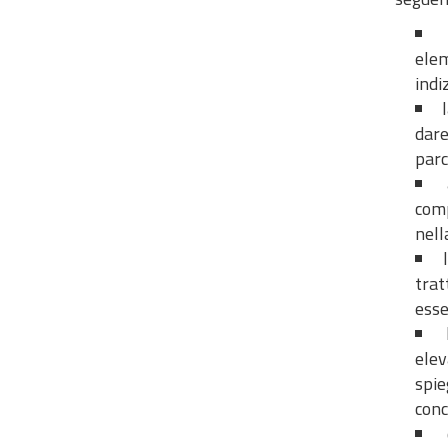
elem
indi
dare
parc
comp
nell
trat
esse
elev
spie
conc