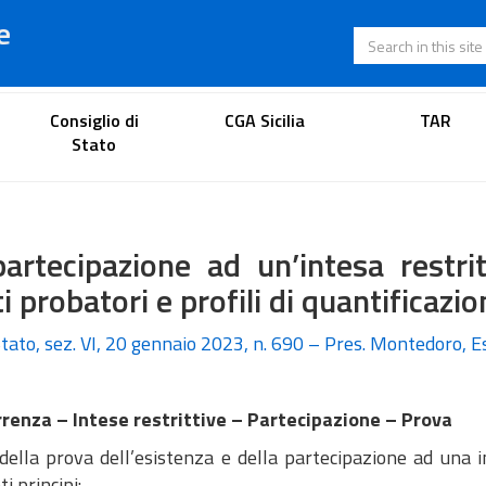
e
Search in this s
Lawyer's portal
Consiglio di
CGA Sicilia
TAR
Stato
artecipazione ad un’intesa restri
ti probatori e profili di quantificazi
tato, sez. VI, 20 gennaio 2023, n. 690 – Pres. Montedoro, E
renza – Intese restrittive – Partecipazione – Prova
 della prova dell’esistenza e della partecipazione ad una i
i principi: