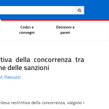
Eng
ite
Magistrate Portal
Codici e
Decisioni e
convegni
pareri
ttiva della concorrenza tra
one delle sanzioni
st. Pascuzzi
ntesa restrittiva della concorrenza, valgono i