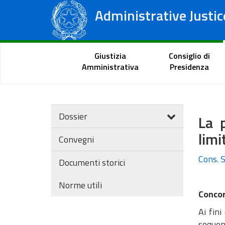
Administrative Justic
State Council
Regional Administrative Courts
Citizen Portal
Giustizia
Consiglio di
Amministrativa
Presidenza
Dossier
La p
limi
Convegni
Cons. S
Documenti storici
Norme utili
Concor
Ai fini
seguent