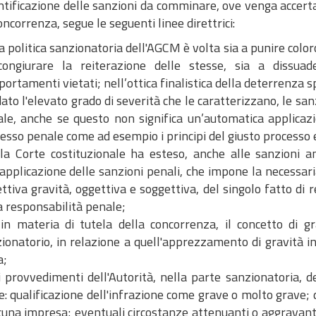
tificazione delle sanzioni da comminare, ove venga accerta
oncorrenza, segue le seguenti linee direttrici:
la politica sanzionatoria dell'AGCM è volta sia a punire colo
congiurare la reiterazione delle stesse, sia a dissua
ortamenti vietati; nell’ottica finalistica della deterrenza s
dato l'elevato grado di severità che le caratterizzano, le s
le, anche se questo non significa un’automatica applicazione
esso penale come ad esempio i principi del giusto processo e
la Corte costituzionale ha esteso, anche alle sanzioni am
'applicazione delle sanzioni penali, che impone la necessari
ttiva gravità, oggettiva e soggettiva, del singolo fatto di r
a responsabilità penale;
in materia di tutela della concorrenza, il concetto di g
ionatorio, in relazione a quell'apprezzamento di gravità i
a;
i provvedimenti dell'Autorità, nella parte sanzionatoria, de
: qualificazione dell'infrazione come grave o molto grave; d
cuna impresa; eventuali circostanze attenuanti o aggravant