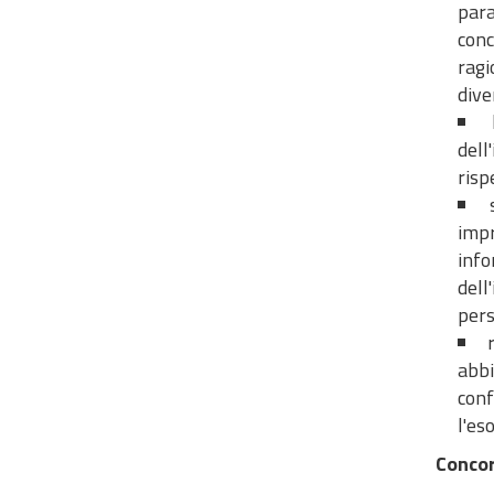
para
conc
ragi
dive
dell
risp
impr
info
dell
pers
abbi
conf
l'es
Concor