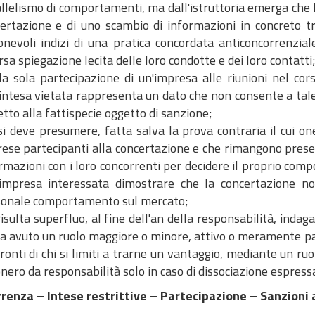
llelismo di comportamenti, ma dall'istruttoria emerga che 
ertazione e di uno scambio di informazioni in concreto tra
onevoli indizi di una pratica concordata anticoncorrenzial
rsa spiegazione lecita delle loro condotte e dei loro contatti
la sola partecipazione di un'impresa alle riunioni nel cors
'intesa vietata rappresenta un dato che non consente a tale
etto alla fattispecie oggetto di sanzione;
si deve presumere, fatta salva la prova contraria il cui on
ese partecipanti alla concertazione e che rimangono prese
rmazioni con i loro concorrenti per decidere il proprio co
'impresa interessata dimostrare che la concertazione n
onale comportamento sul mercato;
risulta superfluo, al fine dell'an della responsabilità, indaga
a avuto un ruolo maggiore o minore, attivo o meramente pas
ronti di chi si limiti a trarne un vantaggio, mediante un 
onero da responsabilità solo in caso di dissociazione espressa 
renza – Intese restrittive – Partecipazione – Sanzioni