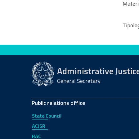
Materi
Tipolog
Evaluate this site
Administrative Justic
General Secretary
Public relations office
State Council
ACJSR
RAC