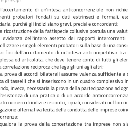
l'accertamento di un'intesa anticoncorrenziale non richi
enti probatori fondati su dati estrinseci e formali, e
ziaria, purché gli indizi siano gravi, precisi e concordanti;
la ricostruzione della fattispecie collusiva postula una valut
 evidenza dell'intero assetto dei rapporti intercorrenti 
ellizzare i singoli elementi probatori sulla base di una con
ai fini dell'accertamento di un'intesa anticompetitiva tra
lessa ed articolata, che deve tenere conto di tutti gli elem
a correlazione reciproca che lega gli uni agli altri;
la prova di accordi bilaterali assume valenza sufficiente a 
ta di tasselli che si inseriscono in un quadro complessivo i
ndo, invece, necessaria la prova della partecipazione ad ogni
l'esistenza di una pratica o di un accordo anticoncorren
ato numero di indizi e riscontri, i quali, considerati nel lor
gazione alternativa lecita della condotta delle imprese coinv
orrenza;
qualora la prova della concertazione tra imprese non si