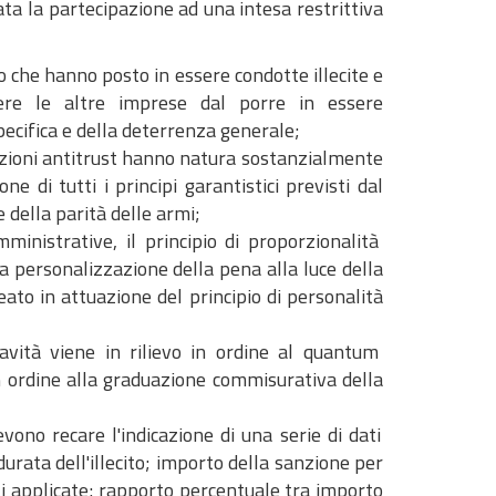
ta la partecipazione ad una intesa restrittiva
ro che hanno posto in essere condotte illecite e
dere le altre imprese dal porre in essere
pecifica e della deterrenza generale;
anzioni antitrust hanno natura sostanzialmente
 di tutti i principi garantistici previsti dal
 della parità delle armi;
ministrative, il principio di proporzionalità
a personalizzazione della pena alla luce della
eato in attuazione del principio di personalità
ravità viene in rilievo in ordine al quantum
n ordine alla graduazione commisurativa della
vono recare l'indicazione di una serie di dati
urata dell'illecito; importo della sanzione per
i applicate; rapporto percentuale tra importo