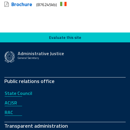
Brochure
(876245kb)
Evaluate this site
Evaluate this site
Administrative Justice
General Secretary
Public relations office
State Council
ACJSR
RAC
Transparent administration