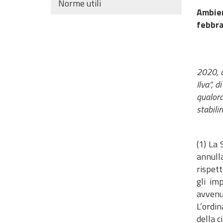
Norme utili
Ambien
febbrai
E’
2020, c
Ilva”, 
qualora
stabil
(1) La 
annull
rispett
gli im
avvenu
L’ordin
della c