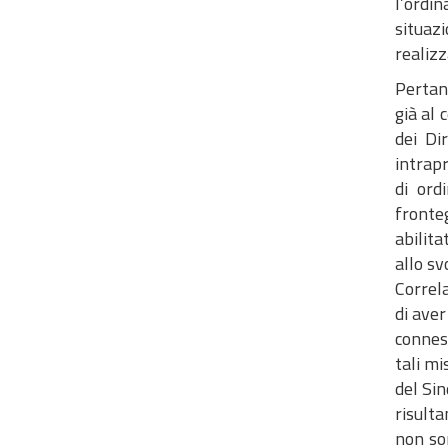
l’ordi
situazi
realizz
Pertant
già al 
dei Di
intrapr
di ord
fronteg
abilita
allo sv
Correla
di aver
conness
tali mi
del Sin
risulta
non son