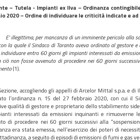
te – Tutela - Impianti ex Ilva – Ordinanza contingibil
o 2020 – Ordine di individuare le criticità indicate e ad 
 illegittima, per mancanza di un imminente pericolo alla sal
on la quale il Sindaco di Taranto aveva ordinato al gestore e a
di individuare entro 60 giorni gli impianti interessati da emissio
 ciò non fosse avvenuto di procedere nei 60 giorni successivi
imento
(1).
Sezione, accogliendo gli appelli di Arcelor Mittal s.p.a. e di
ato l’ordinanza n. 15 del 27 febbraio 2020, con cui il S
ive qualità di gestore e proprietario dello stabilimento sider
pianti interessati da emissioni inquinanti e rimuoverne le
to di procedere nei 60 giorni successivi alla “sospension
anza era stata emessa, nell’esercizio dei poteri di necessi
ittadinanza, a seguito di episodi di emissioni di fumi e gas v