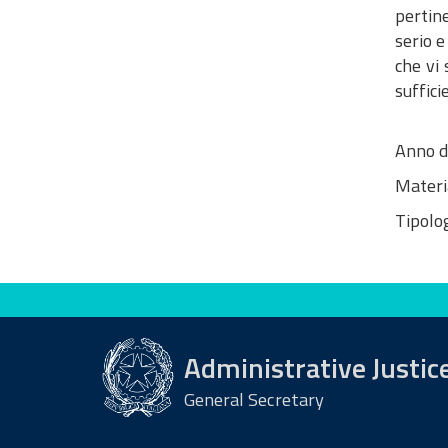
pertin
serio e
che vi 
suffici
Anno d
Materi
Tipolog
Evaluate this site
Administrative Justic
General Secretary