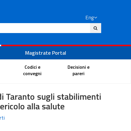
Eng
ite
Magistrate Portal
Codici e
Decisioni e
convegni
pareri
di Taranto sugli stabilimenti
ricolo alla salute
rti