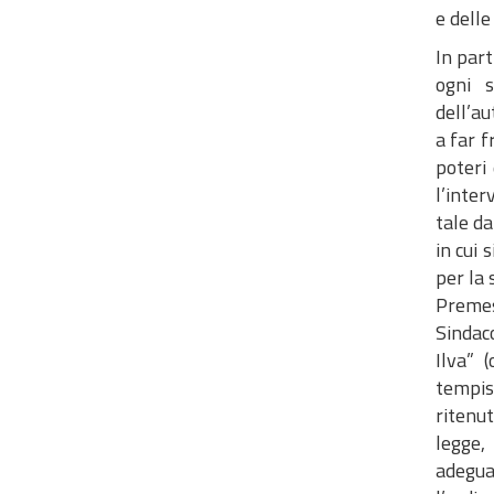
e delle
In part
ogni s
dell’au
a far f
poteri
l’inter
tale da
in cui 
per la 
Premes
Sindac
Ilva” 
tempist
ritenu
legge,
adegua