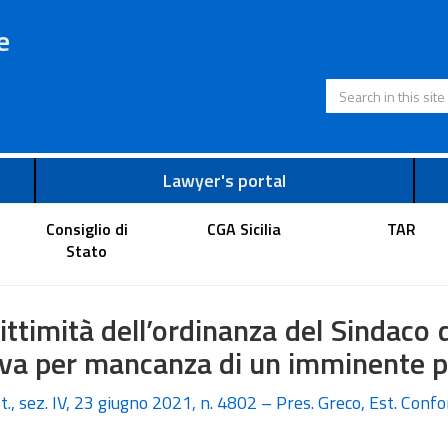
e
Search in this s
Lawyer's portal
Consiglio di
CGA Sicilia
TAR
Stato
gittimità dell’ordinanza del Sindaco 
lva per mancanza di un imminente pe
t., sez. IV, 23 giugno 2021, n. 4802 – Pres. Greco, Est. Confo