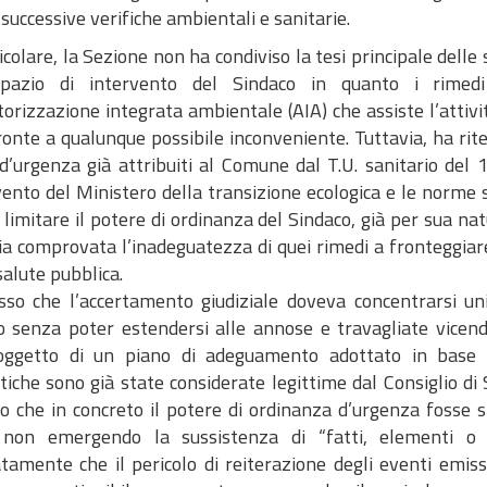
 successive verifiche ambientali e sanitarie.
icolare, la Sezione non ha condiviso la tesi principale delle
pazio di intervento del Sindaco in quanto i rimedi 
torizzazione integrata ambientale (AIA) che assiste l’attiv
ronte a qualunque possibile inconveniente. Tuttavia, ha rit
 d’urgenza già attribuiti al Comune dal T.U. sanitario del 
vento del Ministero della transizione ecologica e le norme sp
 limitare il potere di ordinanza del Sindaco, già per sua natu
sia comprovata l’inadeguatezza di quei rimedi a fronteggiare
salute pubblica.
so che l’accertamento giudiziale doveva concentrarsi uni
o senza poter estendersi alle annose e travagliate vicen
(oggetto di un piano di adeguamento adottato in base a
iche sono già state considerate legittime dal Consiglio di
to che in concreto il potere di ordinanza d’urgenza fosse s
 non emergendo la sussistenza di “fatti, elementi o 
tamente che il pericolo di reiterazione degli eventi emis