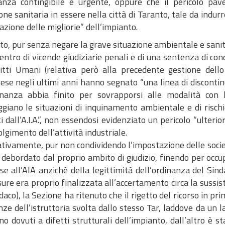
nanza contingibile e urgente, oppure che il pericolo p
one sanitaria in essere nella città di Taranto, tale da indur
azione delle migliorie” dell’impianto.
o, pur senza negare la grave situazione ambientale e sanita
centro di vicende giudiziarie penali e di una sentenza di co
ritti Umani (relativa però alla precedente gestione dello
ese negli ultimi anni hanno segnato “una linea di discontinui
inanza abbia finito per sovrapporsi alle modalità con l
giano le situazioni di inquinamento ambientale e di rischio
ti dall’A.I.A.”, non essendosi evidenziato un pericolo “ulter
olgimento dell’attività industriale.
tivamente, pur non condividendo l’impostazione delle socie
 debordato dal proprio ambito di giudizio, finendo per occu
e all’AIA anziché della legittimità dell’ordinanza del Sindac
sure era proprio finalizzata all’accertamento circa la suss
daco), la Sezione ha ritenuto che il rigetto del ricorso in 
nze dell’istruttoria svolta dallo stesso Tar, laddove da un l
o dovuti a difetti strutturali dell’impianto, dall’altro è s