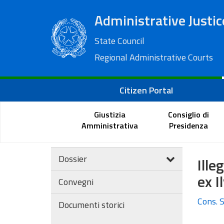
Administrative Justic
State Council
Regional Administrative Courts
Citizen Portal
Giustizia
Consiglio di
Amministrativa
Presidenza
Dossier
Ille
ex I
Convegni
Cons. S
Documenti storici