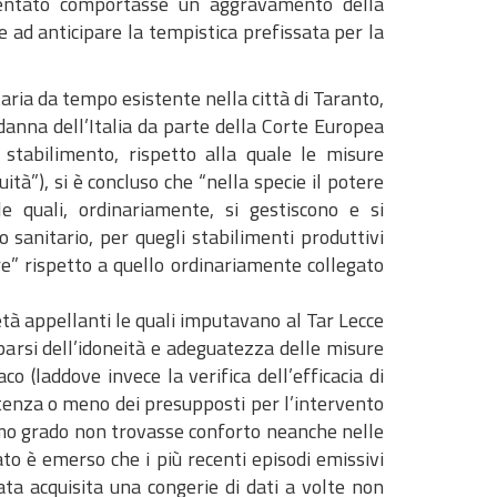
aventato comportasse un aggravamento della
re ad anticipare la tempistica prefissata per la
ria da tempo esistente nella città di Taranto,
ndanna dell’Italia da parte della Corte Europea
 stabilimento, rispetto alla quale le misure
tà”), si è concluso che “nella specie il potere
e quali, ordinariamente, si gestiscono e si
 sanitario, per quegli stabilimenti produttivi
iore” rispetto a quello ordinariamente collegato
tà appellanti le quali imputavano al Tar Lecce
parsi dell’idoneità e adeguatezza delle misure
o (laddove invece la verifica dell’efficacia di
istenza o meno dei presupposti per l’intervento
primo grado non trovasse conforto neanche nelle
ato è emerso che i più recenti episodi emissivi
tata acquisita una congerie di dati a volte non